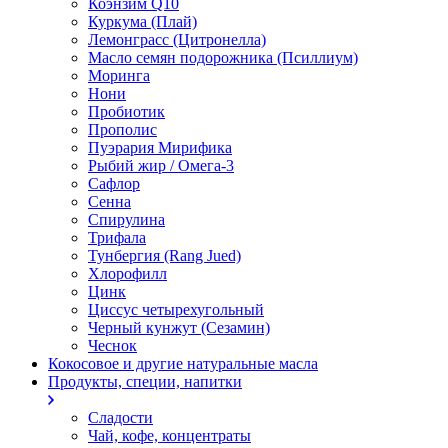
Коэнзим Q10
Куркума (Плай)
Лемонграсс (Цитронелла)
Масло семян подорожника (Псиллиум)
Моринга
Нони
Пробиотик
Прополис
Пуэрария Мирифика
Рыбий жир / Омега-3
Сафлор
Сенна
Спирулина
Трифала
Тунбергия (Rang Jued)
Хлорофилл
Цинк
Циссус четырехугольный
Черный кунжут (Сезамин)
Чеснок
Кокосовое и другие натуральные масла
Продукты, специи, напитки
Сладости
Чай, кофе, концентраты