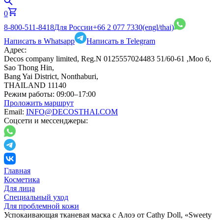
0
8-800-511-8418
Для России
+66 2 077 7330
(engl/thai)
Написать в Whatsapp
Написать в Telegram
Адрес:
Decos company limited, Reg.N 0125557024483 51/60-61 ,Moo 6,
Sao Thong Hin,
Bang Yai District, Nonthaburi,
THAILAND 11140
Режим работы:
09:00–17:00
Проложить маршрут
Email:
INFO@DECOSTHAI.COM
Соцсети и мессенджеры:
Главная
Косметика
Для лица
Специальный уход
Для проблемной кожи
Успокаивающая тканевая маска с Алоэ от Cathy Doll, «Sweety