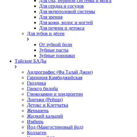
Для сна, нервной системы и мозга
Для сердца и сосудов
Для мочеполовой системы
Для зрения
Для кожи, волос и ногтей
Для печени и детокса
Для зубов и дёсен
От зубной боли
Зубные пасты
Зубные порошки
Тайские БАДы
Андрографис (Фа Талай Джон)
Гарциния Камбоджийская
Гвоздика
Гинкго билоба
Глюкозамин и хондроитин
Линчжи (Рейши)
Детокс и Клетчатка
Женьшень
Жидкий кальций
Имбирь
Йод (Мангостиновый йод)
Коллаген