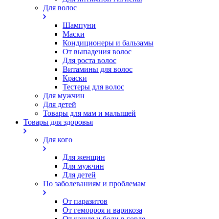
Для волос
Шампуни
Маски
Кондиционеры и бальзамы
От выпадения волос
Для роста волос
Витамины для волос
Краски
Тестеры для волос
Для мужчин
Для детей
Товары для мам и малышей
Товары для здоровья
Для кого
Для женщин
Для мужчин
Для детей
По заболеваниям и проблемам
От паразитов
Oт геморроя и варикоза
От кашля и боли в горле