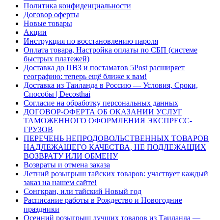
Политика конфиденциальности
Договор оферты
Новые товары
Акции
Инструкция по восстановлению пароля
Оплата товара, Настройка оплаты по СБП (системе
быстрых платежей)
Доставка до ПВЗ и постаматов 5Post расширяет
географию: теперь ещё ближе к вам!
Доставка из Таиланда в Россию — Условия, Сроки,
Способы | Decosthai
Согласие на обработку персональных данных
ДОГОВОР-ОФЕРТА ОБ ОКАЗАНИИ УСЛУГ
ТАМОЖЕННОГО ОФОРМЛЕНИЯ ЭКСПРЕСС-
ГРУЗОВ
ПЕРЕЧЕНЬ НЕПРОДОВОЛЬСТВЕННЫХ ТОВАРОВ
НАДЛЕЖАЩЕГО КАЧЕСТВА, НЕ ПОДЛЕЖАЩИХ
ВОЗВРАТУ ИЛИ ОБМЕНУ
Возвраты и отмена заказа
Летний розыгрыш тайских товаров: участвует каждый
заказ на нашем сайте!
Сонгкран, или тайский Новый год
Расписание работы в Рождество и Новогодние
праздники
Осенний розыгрыш лучших товаров из Таиланда —