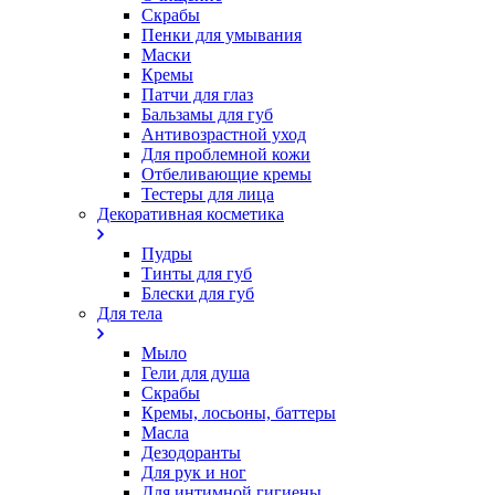
Скрабы
Пенки для умывания
Маски
Кремы
Патчи для глаз
Бальзамы для губ
Антивозрастной уход
Для проблемной кожи
Oтбеливающие кремы
Тестеры для лица
Декоративная косметика
Пудры
Тинты для губ
Блески для губ
Для тела
Мыло
Гели для душа
Скрабы
Кремы, лосьоны, баттеры
Масла
Дезодоранты
Для рук и ног
Для интимной гигиены