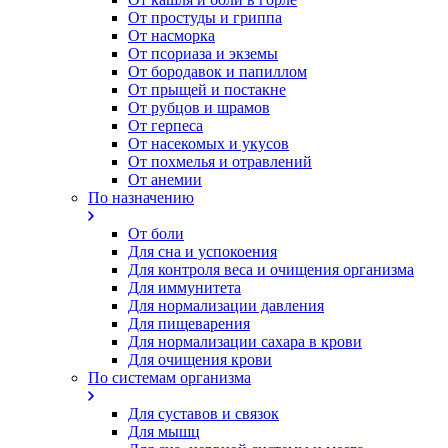
От простуды и гриппа
От насморка
Oт псориаза и экземы
От бородавок и папиллом
От прыщей и постакне
От рубцов и шрамов
От герпеса
От насекомых и укусов
От похмелья и отравлений
От анемии
По назначению
От боли
Для сна и успокоения
Для контроля веса и очищения организма
Для иммунитета
Для нормализации давления
Для пищеварения
Для нормализации сахара в крови
Для очищения крови
По системам организма
Для суставов и связок
Для мышц