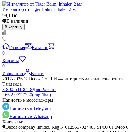
Ингалятор от Tiger Balm, Inhaler, 2 мл
99,10
₽
В наличии
В корзину
Главная
Каталог
0
Корзина
0
Избранное
Войти
2017-2026 © Decos Co., Ltd — интернет-магазин товаров из
Таиланда
8-800-511-8418
Для России
+66 2 077 7330
(engl/thai)
Написать в мессенджеры:
Написать в Telegram
Написать в Whatsapp
Контакты:
Decos company limited, Reg.N 0125557024483 51/60-61 ,Moo 6,