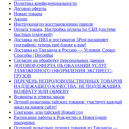
Политика конфиденциальности
Договор оферты
Новые товары
Акции
Инструкция по восстановлению пароля
Оплата товара, Настройка оплаты по СБП (системе
быстрых платежей)
Доставка до ПВЗ и постаматов 5Post расширяет
географию: теперь ещё ближе к вам!
Доставка из Таиланда в Россию — Условия, Сроки,
Способы | Decosthai
Согласие на обработку персональных данных
ДОГОВОР-ОФЕРТА ОБ ОКАЗАНИИ УСЛУГ
ТАМОЖЕННОГО ОФОРМЛЕНИЯ ЭКСПРЕСС-
ГРУЗОВ
ПЕРЕЧЕНЬ НЕПРОДОВОЛЬСТВЕННЫХ ТОВАРОВ
НАДЛЕЖАЩЕГО КАЧЕСТВА, НЕ ПОДЛЕЖАЩИХ
ВОЗВРАТУ ИЛИ ОБМЕНУ
Возвраты и отмена заказа
Летний розыгрыш тайских товаров: участвует каждый
заказ на нашем сайте!
Сонгкран, или тайский Новый год
Расписание работы в Рождество и Новогодние
праздники
Осенний розыгрыш лучших товаров из Таиланда —