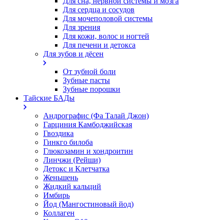
Для сна, нервной системы и мозга
Для сердца и сосудов
Для мочеполовой системы
Для зрения
Для кожи, волос и ногтей
Для печени и детокса
Для зубов и дёсен
От зубной боли
Зубные пасты
Зубные порошки
Тайские БАДы
Андрографис (Фа Талай Джон)
Гарциния Камбоджийская
Гвоздика
Гинкго билоба
Глюкозамин и хондроитин
Линчжи (Рейши)
Детокс и Клетчатка
Женьшень
Жидкий кальций
Имбирь
Йод (Мангостиновый йод)
Коллаген