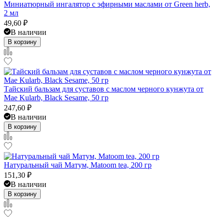
Миниатюрный ингалятор с эфирными маслами от Green herb,
2 мл
49,60
₽
В наличии
В корзину
Тайский бальзам для суставов с маслом черного кунжута от
Mae Kularb, Black Sesame, 50 гр
247,60
₽
В наличии
В корзину
Натуральный чай Матум, Matoom tea, 200 гр
151,30
₽
В наличии
В корзину