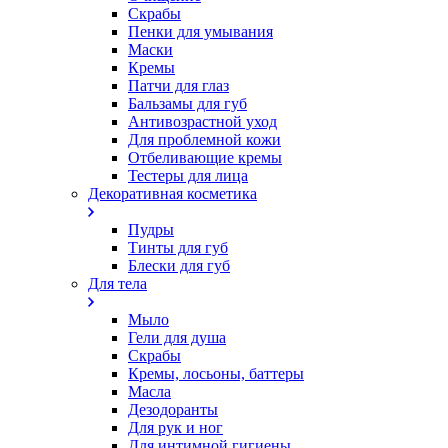
Скрабы
Пенки для умывания
Маски
Кремы
Патчи для глаз
Бальзамы для губ
Антивозрастной уход
Для проблемной кожи
Oтбеливающие кремы
Тестеры для лица
Декоративная косметика
Пудры
Тинты для губ
Блески для губ
Для тела
Мыло
Гели для душа
Скрабы
Кремы, лосьоны, баттеры
Масла
Дезодоранты
Для рук и ног
Для интимной гигиены