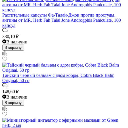
Растительные капсулы Фа-Талай-Джон против простуды,
ангины от MR. Herb Fah Talai Jone Androgphis Paniculate, 100
капсул
2
330,10
₽
В наличии
В корзину
Тайский черный бальзам с ядом кобры, Cobra Black Balm
Original, 50 гр
2
148,60
₽
В наличии
В корзину