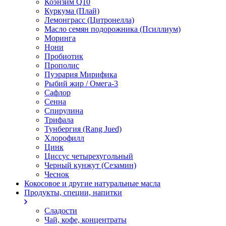
Коэнзим Q10
Куркума (Плай)
Лемонграсс (Цитронелла)
Масло семян подорожника (Псиллиум)
Моринга
Нони
Пробиотик
Прополис
Пуэрария Мирифика
Рыбий жир / Омега-3
Сафлор
Сенна
Спирулина
Трифала
Тунбергия (Rang Jued)
Хлорофилл
Цинк
Циссус четырехугольный
Черный кунжут (Сезамин)
Чеснок
Кокосовое и другие натуральные масла
Продукты, специи, напитки
Сладости
Чай, кофе, концентраты