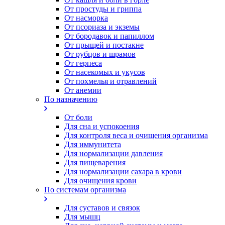
От простуды и гриппа
От насморка
Oт псориаза и экземы
От бородавок и папиллом
От прыщей и постакне
От рубцов и шрамов
От герпеса
От насекомых и укусов
От похмелья и отравлений
От анемии
По назначению
От боли
Для сна и успокоения
Для контроля веса и очищения организма
Для иммунитета
Для нормализации давления
Для пищеварения
Для нормализации сахара в крови
Для очищения крови
По системам организма
Для суставов и связок
Для мышц