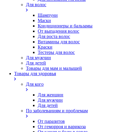
Для волос
Шампуни
Маски
Кондиционеры и бальзамы
От выпадения волос
Для роста волос
Витамины для волос
Краски
Тестеры для волос
Для мужчин
Для детей
Товары для мам и малышей
Товары для здоровья
Для кого
Для женщин
Для мужчин
Для детей
По заболеваниям и проблемам
От паразитов
Oт геморроя и варикоза
От кашля и боли в горле