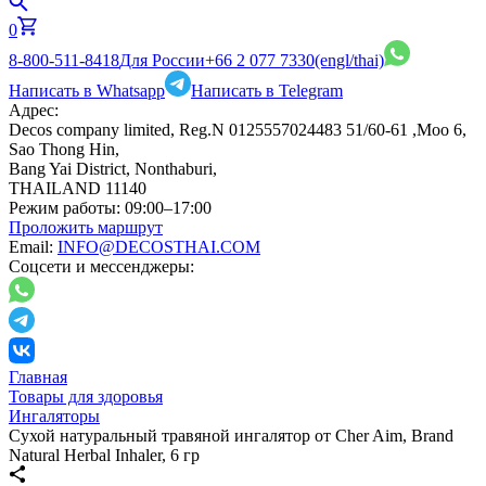
0
8-800-511-8418
Для России
+66 2 077 7330
(engl/thai)
Написать в Whatsapp
Написать в Telegram
Адрес:
Decos company limited, Reg.N 0125557024483 51/60-61 ,Moo 6,
Sao Thong Hin,
Bang Yai District, Nonthaburi,
THAILAND 11140
Режим работы:
09:00–17:00
Проложить маршрут
Email:
INFO@DECOSTHAI.COM
Соцсети и мессенджеры:
Главная
Товары для здоровья
Ингаляторы
Сухой натуральный травяной ингалятор от Cher Aim, Brand
Natural Herbal Inhaler, 6 гр