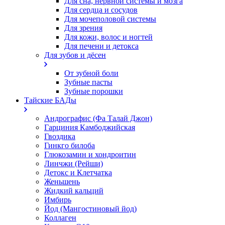
Для сна, нервной системы и мозга
Для сердца и сосудов
Для мочеполовой системы
Для зрения
Для кожи, волос и ногтей
Для печени и детокса
Для зубов и дёсен
От зубной боли
Зубные пасты
Зубные порошки
Тайские БАДы
Андрографис (Фа Талай Джон)
Гарциния Камбоджийская
Гвоздика
Гинкго билоба
Глюкозамин и хондроитин
Линчжи (Рейши)
Детокс и Клетчатка
Женьшень
Жидкий кальций
Имбирь
Йод (Мангостиновый йод)
Коллаген