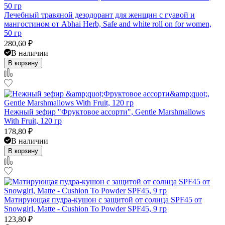
Лечебный травяной дезодорант для женщин с гуавой и
мангостином от Abhai Herb, Safe and white roll on for women,
50 гр
280,60
₽
В наличии
В корзину
Нежный зефир "Фруктовое ассорти", Gentle Marshmallows
With Fruit, 120 гр
178,80
₽
В наличии
В корзину
Матирующая пудра-кушон с защитой от солнца SPF45 от
Snowgirl, Matte - Cushion To Powder SPF45, 9 гр
123,80
₽