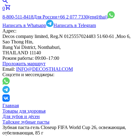
0
8-800-511-8418
Для России
+66 2 077 7330
(engl/thai)
Написать в Whatsapp
Написать в Telegram
Адрес:
Decos company limited, Reg.N 0125557024483 51/60-61 ,Moo 6,
Sao Thong Hin,
Bang Yai District, Nonthaburi,
THAILAND 11140
Режим работы:
09:00–17:00
Проложить маршрут
Email:
INFO@DECOSTHAI.COM
Соцсети и мессенджеры:
Главная
Товары для здоровья
Для зубов и дёсен
Тайские зубные пасты
Зубная паста-гель Closeup FIFA World Cup 26, освежающая,
отбеливающая, 85 г