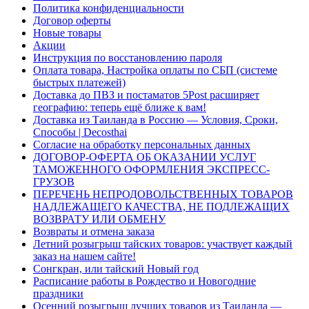
Политика конфиденциальности
Договор оферты
Новые товары
Акции
Инструкция по восстановлению пароля
Оплата товара, Настройка оплаты по СБП (системе
быстрых платежей)
Доставка до ПВЗ и постаматов 5Post расширяет
географию: теперь ещё ближе к вам!
Доставка из Таиланда в Россию — Условия, Сроки,
Способы | Decosthai
Согласие на обработку персональных данных
ДОГОВОР-ОФЕРТА ОБ ОКАЗАНИИ УСЛУГ
ТАМОЖЕННОГО ОФОРМЛЕНИЯ ЭКСПРЕСС-
ГРУЗОВ
ПЕРЕЧЕНЬ НЕПРОДОВОЛЬСТВЕННЫХ ТОВАРОВ
НАДЛЕЖАЩЕГО КАЧЕСТВА, НЕ ПОДЛЕЖАЩИХ
ВОЗВРАТУ ИЛИ ОБМЕНУ
Возвраты и отмена заказа
Летний розыгрыш тайских товаров: участвует каждый
заказ на нашем сайте!
Сонгкран, или тайский Новый год
Расписание работы в Рождество и Новогодние
праздники
Осенний розыгрыш лучших товаров из Таиланда —