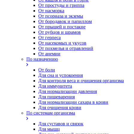
От простуды и гриппа
От насморка
Oт псориаза и экземы
От бородавок и папиллом
От прыщей и постакне
От рубцов и шрамов
От герпеса
От насекомых и укусов
От похмелья и отравлений
От анемии
По назначению
От боли
Для сна и успокоения
Для контроля веса и очищения организма
Для иммунитета
Для нормализации давления
Для пищеварения
Для нормализации сахара в крови
Для очищения крови
По системам организма
Для суставов и связок
Для мышц