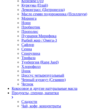
Коэнзим Q10
Куркума (Плай)
Лемонграсс (Цитронелла)
Масло семян подорожника (Псиллиум)
Моринга
Нони
Пробиотик
Прополис
Пуэрария Мирифика
Рыбий жир / Омега-3
Сафлор
Сенна
Спирулина
Трифала
Тунбергия (Rang Jued)
Хлорофилл
Цинк
Циссус четырехугольный
Черный кунжут (Сезамин)
Чеснок
Кокосовое и другие натуральные масла
Продукты, специи, напитки
Сладости
Чай, кофе, концентраты