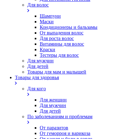
Для волос
Шампуни
Маски
Кондиционеры и бальзамы
От выпадения волос
Для роста волос
Витамины для волос
Краски
Тестеры для волос
Для мужчин
Для детей
Товары для мам и малышей
Товары для здоровья
Для кого
Для женщин
Для мужчин
Для детей
По заболеваниям и проблемам
От паразитов
Oт геморроя и варикоза
От кашля и боли в горле