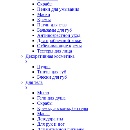
Скрабы
Пенки для умывания
Маски
Кремы
Патчи для глаз
Бальзамы для губ
Антивозрастной уход
Для проблемной кожи
Oтбеливающие кремы
Тестеры для лица
Декоративная косметика
Пудры
Тинты для губ
Блески для губ
Для тела
Мыло
Гели для душа
Скрабы
Кремы, лосьоны, баттеры
Масла
Дезодоранты
Для рук и ног
Для интимной гигиены