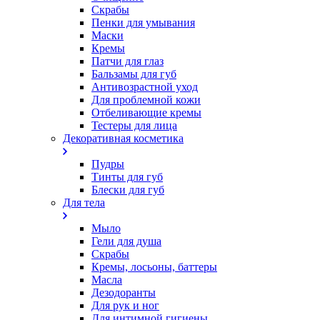
Скрабы
Пенки для умывания
Маски
Кремы
Патчи для глаз
Бальзамы для губ
Антивозрастной уход
Для проблемной кожи
Oтбеливающие кремы
Тестеры для лица
Декоративная косметика
Пудры
Тинты для губ
Блески для губ
Для тела
Мыло
Гели для душа
Скрабы
Кремы, лосьоны, баттеры
Масла
Дезодоранты
Для рук и ног
Для интимной гигиены