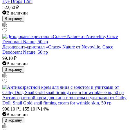
Eye Drops 12ml
522,60
₽
В наличии
В корзину
Дезодорант-кристалл «Crace» Nature от Novovlife, Crace
Deodorant Nature, 50 гр
99,10
₽
В наличии
В корзину
Антивозрастной крем для лица с золотом и улитками от Cathy
Doll, Snail Gold snail firming cream for wrinkle skin, 50 гр
990,10
₽
1 155,10
₽
-14%
В наличии
В корзину