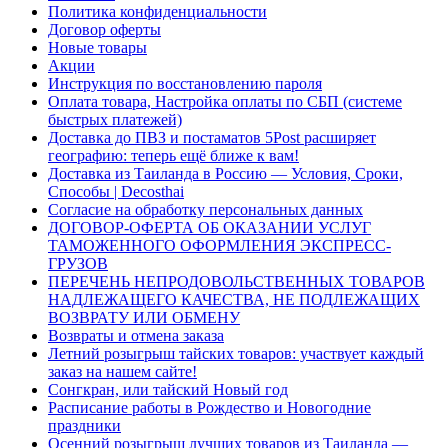
Политика конфиденциальности
Договор оферты
Новые товары
Акции
Инструкция по восстановлению пароля
Оплата товара, Настройка оплаты по СБП (системе
быстрых платежей)
Доставка до ПВЗ и постаматов 5Post расширяет
географию: теперь ещё ближе к вам!
Доставка из Таиланда в Россию — Условия, Сроки,
Способы | Decosthai
Согласие на обработку персональных данных
ДОГОВОР-ОФЕРТА ОБ ОКАЗАНИИ УСЛУГ
ТАМОЖЕННОГО ОФОРМЛЕНИЯ ЭКСПРЕСС-
ГРУЗОВ
ПЕРЕЧЕНЬ НЕПРОДОВОЛЬСТВЕННЫХ ТОВАРОВ
НАДЛЕЖАЩЕГО КАЧЕСТВА, НЕ ПОДЛЕЖАЩИХ
ВОЗВРАТУ ИЛИ ОБМЕНУ
Возвраты и отмена заказа
Летний розыгрыш тайских товаров: участвует каждый
заказ на нашем сайте!
Сонгкран, или тайский Новый год
Расписание работы в Рождество и Новогодние
праздники
Осенний розыгрыш лучших товаров из Таиланда —