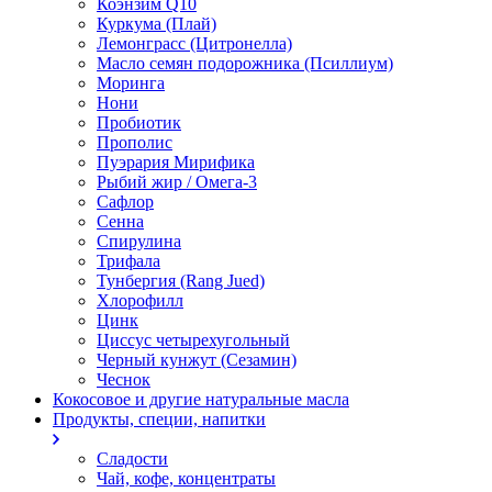
Коэнзим Q10
Куркума (Плай)
Лемонграсс (Цитронелла)
Масло семян подорожника (Псиллиум)
Моринга
Нони
Пробиотик
Прополис
Пуэрария Мирифика
Рыбий жир / Омега-3
Сафлор
Сенна
Спирулина
Трифала
Тунбергия (Rang Jued)
Хлорофилл
Цинк
Циссус четырехугольный
Черный кунжут (Сезамин)
Чеснок
Кокосовое и другие натуральные масла
Продукты, специи, напитки
Сладости
Чай, кофе, концентраты