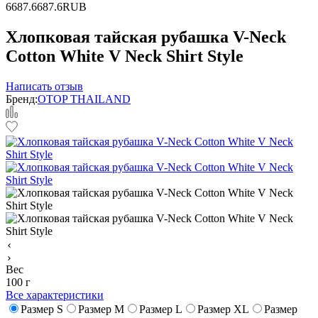
6
687.6
687.6
RUB
Хлопковая тайская рубашка V-Neck
Cotton White V Neck Shirt Style
Написать отзыв
Бренд:
OTOP THAILAND
Вес
100 г
Все характеристики
Размер S
Размер M
Размер L
Размер XL
Размер