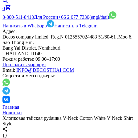
0
8-800-511-8418
Для России
+66 2 077 7330
(engl/thai)
Написать в Whatsapp
Написать в Telegram
Адрес:
Decos company limited, Reg.N 0125557024483 51/60-61 ,Moo 6,
Sao Thong Hin,
Bang Yai District, Nonthaburi,
THAILAND 11140
Режим работы:
09:00–17:00
Проложить маршрут
Email:
INFO@DECOSTHAI.COM
Соцсети и мессенджеры:
Главная
Новинки
Хлопковая тайская рубашка V-Neck Cotton White V Neck Shirt
Style
{}