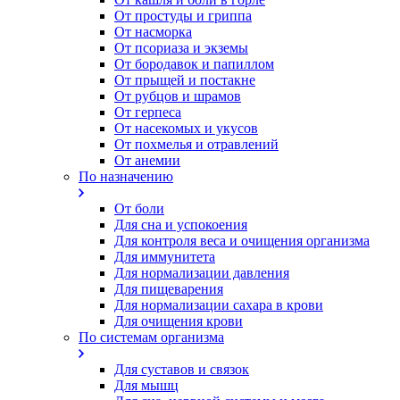
От простуды и гриппа
От насморка
Oт псориаза и экземы
От бородавок и папиллом
От прыщей и постакне
От рубцов и шрамов
От герпеса
От насекомых и укусов
От похмелья и отравлений
От анемии
По назначению
От боли
Для сна и успокоения
Для контроля веса и очищения организма
Для иммунитета
Для нормализации давления
Для пищеварения
Для нормализации сахара в крови
Для очищения крови
По системам организма
Для суставов и связок
Для мышц