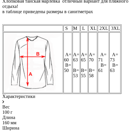
Хлопковая тайская марлевка отличный вариант для пляжного
отдыха!
в таблице приведены размеры в санитметрах
S
M
L
XL
2XL
3XL
A=
A=
A=
A=
A=
A=
60
63
65
70
71
73
B=
B=
B=
50
B=
B=
B=
61
63
53
55
58
Характеристики
Вес
100 г
Длина
160 мм
Ширина