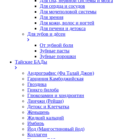
Для сна, нервной системы и мозга
Для сердца и сосудов
Для мочеполовой системы
Для зрения
Для кожи, волос и ногтей
Для печени и детокса
Для зубов и дёсен
От зубной боли
Зубные пасты
Зубные порошки
Тайские БАДы
Андрографис (Фа Талай Джон)
Гарциния Камбоджийская
Гвоздика
Гинкго билоба
Глюкозамин и хондроитин
Линчжи (Рейши)
Детокс и Клетчатка
Женьшень
Жидкий кальций
Имбирь
Йод (Мангостиновый йод)
Коллаген