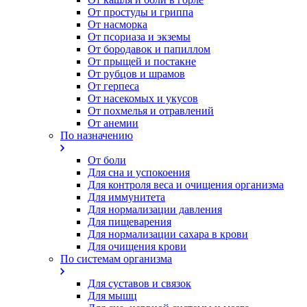
От простуды и гриппа
От насморка
Oт псориаза и экземы
От бородавок и папиллом
От прыщей и постакне
От рубцов и шрамов
От герпеса
От насекомых и укусов
От похмелья и отравлений
От анемии
По назначению
От боли
Для сна и успокоения
Для контроля веса и очищения организма
Для иммунитета
Для нормализации давления
Для пищеварения
Для нормализации сахара в крови
Для очищения крови
По системам организма
Для суставов и связок
Для мышц