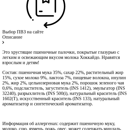
Выбор ПВЗ на сайте
Описание
Это хрустящие пшеничные палочки, покрытые глазурью с
легким и освежающим вкусом молока Хоккайдо. Нравятся
взрослым и детям!
Состав: пшеничная мука 35%, сахар 22%, растительный жир
15%, сухое молоко 9%, лактоза 7%, пищевые волокна, инулин
2%, жир 2%, цельнозерновая мука 2%, порошок зеленого чая
0,6%, подсластитель, загуститель (INS 1412), эмульгатор (INS
32240), разрыхлитель (INS 500(i), натуральный краситель (INS
1602(T), искусственный краситель (INS 133), натуральный
ароматизатор и синтетический ароматизатор.
Информация об аллергенах: содержит пшеничную муку,
молоко, сою, ячмень, рожь, овес, может содержать миндаль.