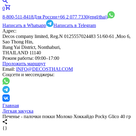
0
8-800-511-8418
Для России
+66 2 077 7330
(engl/thai)
Написать в Whatsapp
Написать в Telegram
Адрес:
Decos company limited, Reg.N 0125557024483 51/60-61 ,Moo 6,
Sao Thong Hin,
Bang Yai District, Nonthaburi,
THAILAND 11140
Режим работы:
09:00–17:00
Проложить маршрут
Email:
INFO@DECOSTHAI.COM
Соцсети и мессенджеры:
Главная
Легкая закуска
Печенье - палочки покки Молоко Хоккайдо Pocky Glico 40 гр
{}