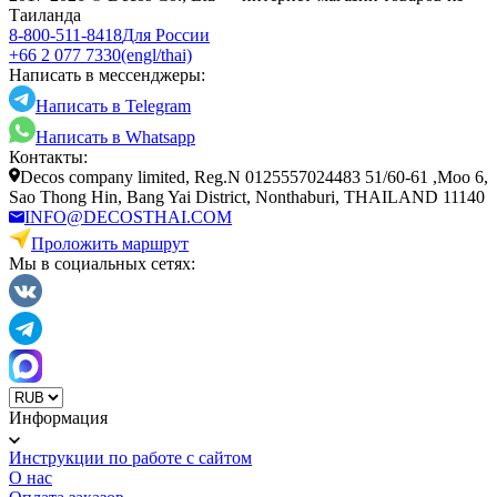
Таиланда
8-800-511-8418
Для России
+66 2 077 7330
(engl/thai)
Написать в мессенджеры:
Написать в Telegram
Написать в Whatsapp
Контакты:
Decos company limited, Reg.N 0125557024483 51/60-61 ,Moo 6,
Sao Thong Hin, Bang Yai District, Nonthaburi, THAILAND 11140
INFO@DECOSTHAI.COM
Проложить маршрут
Мы в социальных сетях:
Информация
Инструкции по работе с сайтом
О нас