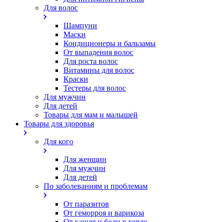
Для волос
Шампуни
Маски
Кондиционеры и бальзамы
От выпадения волос
Для роста волос
Витамины для волос
Краски
Тестеры для волос
Для мужчин
Для детей
Товары для мам и малышей
Товары для здоровья
Для кого
Для женщин
Для мужчин
Для детей
По заболеваниям и проблемам
От паразитов
Oт геморроя и варикоза
От кашля и боли в горле