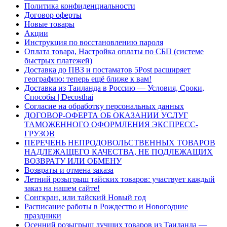
Политика конфиденциальности
Договор оферты
Новые товары
Акции
Инструкция по восстановлению пароля
Оплата товара, Настройка оплаты по СБП (системе
быстрых платежей)
Доставка до ПВЗ и постаматов 5Post расширяет
географию: теперь ещё ближе к вам!
Доставка из Таиланда в Россию — Условия, Сроки,
Способы | Decosthai
Согласие на обработку персональных данных
ДОГОВОР-ОФЕРТА ОБ ОКАЗАНИИ УСЛУГ
ТАМОЖЕННОГО ОФОРМЛЕНИЯ ЭКСПРЕСС-
ГРУЗОВ
ПЕРЕЧЕНЬ НЕПРОДОВОЛЬСТВЕННЫХ ТОВАРОВ
НАДЛЕЖАЩЕГО КАЧЕСТВА, НЕ ПОДЛЕЖАЩИХ
ВОЗВРАТУ ИЛИ ОБМЕНУ
Возвраты и отмена заказа
Летний розыгрыш тайских товаров: участвует каждый
заказ на нашем сайте!
Сонгкран, или тайский Новый год
Расписание работы в Рождество и Новогодние
праздники
Осенний розыгрыш лучших товаров из Таиланда —