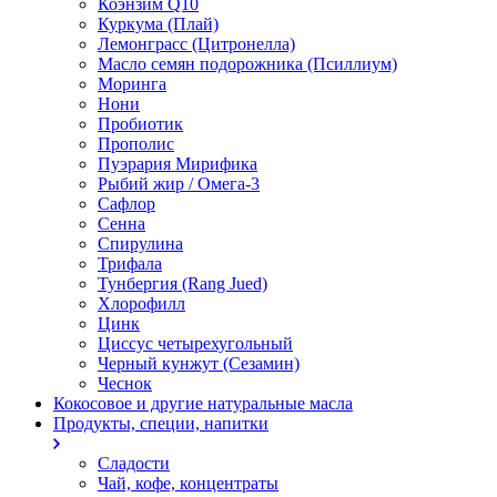
Коэнзим Q10
Куркума (Плай)
Лемонграсс (Цитронелла)
Масло семян подорожника (Псиллиум)
Моринга
Нони
Пробиотик
Прополис
Пуэрария Мирифика
Рыбий жир / Омега-3
Сафлор
Сенна
Спирулина
Трифала
Тунбергия (Rang Jued)
Хлорофилл
Цинк
Циссус четырехугольный
Черный кунжут (Сезамин)
Чеснок
Кокосовое и другие натуральные масла
Продукты, специи, напитки
Сладости
Чай, кофе, концентраты