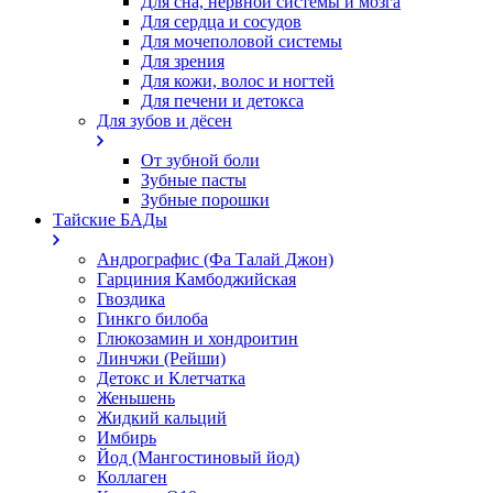
Для сна, нервной системы и мозга
Для сердца и сосудов
Для мочеполовой системы
Для зрения
Для кожи, волос и ногтей
Для печени и детокса
Для зубов и дёсен
От зубной боли
Зубные пасты
Зубные порошки
Тайские БАДы
Андрографис (Фа Талай Джон)
Гарциния Камбоджийская
Гвоздика
Гинкго билоба
Глюкозамин и хондроитин
Линчжи (Рейши)
Детокс и Клетчатка
Женьшень
Жидкий кальций
Имбирь
Йод (Мангостиновый йод)
Коллаген