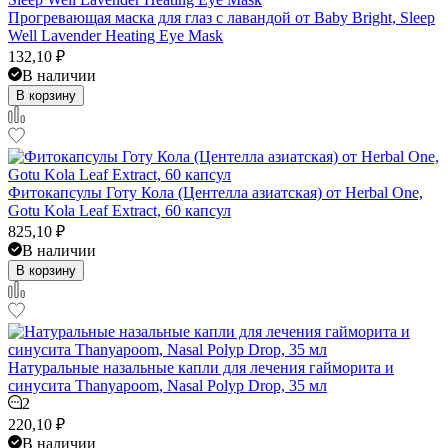
Прогревающая маска для глаз с лавандой от Baby Bright, Sleep
Well Lavender Heating Eye Mask
132,10
₽
В наличии
В корзину
Фитокапсулы Готу Кола (Центелла азиатская) от Herbal One,
Gotu Kola Leaf Extract, 60 капсул
825,10
₽
В наличии
В корзину
Натуральные назальные капли для лечения гайморита и
синусита Thanyapoom, Nasal Polyp Drop, 35 мл
2
220,10
₽
В наличии