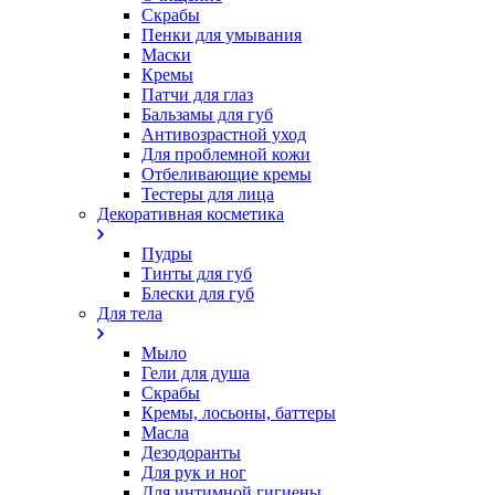
Скрабы
Пенки для умывания
Маски
Кремы
Патчи для глаз
Бальзамы для губ
Антивозрастной уход
Для проблемной кожи
Oтбеливающие кремы
Тестеры для лица
Декоративная косметика
Пудры
Тинты для губ
Блески для губ
Для тела
Мыло
Гели для душа
Скрабы
Кремы, лосьоны, баттеры
Масла
Дезодоранты
Для рук и ног
Для интимной гигиены