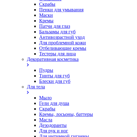
Скрабы
Пенки для умывания
Маски
Кремы
Патчи для глаз
Бальзамы для губ
Антивозрастной уход
Для проблемной кожи
Oтбеливающие кремы
Тестеры для лица
Декоративная косметика
Пудры
Тинты для губ
Блески для губ
Для тела
Мыло
Гели для душа
Скрабы
Кремы, лосьоны, баттеры
Масла
Дезодоранты
Для рук и ног
Для интимной гигиены