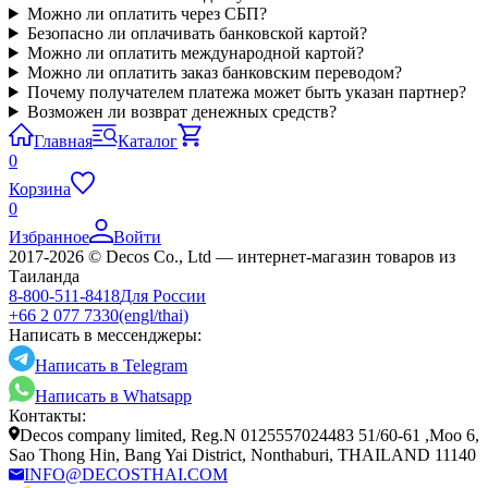
Можно ли оплатить через СБП?
Безопасно ли оплачивать банковской картой?
Можно ли оплатить международной картой?
Можно ли оплатить заказ банковским переводом?
Почему получателем платежа может быть указан партнер?
Возможен ли возврат денежных средств?
Главная
Каталог
0
Корзина
0
Избранное
Войти
2017-2026 © Decos Co., Ltd — интернет-магазин товаров из
Таиланда
8-800-511-8418
Для России
+66 2 077 7330
(engl/thai)
Написать в мессенджеры:
Написать в Telegram
Написать в Whatsapp
Контакты:
Decos company limited, Reg.N 0125557024483 51/60-61 ,Moo 6,
Sao Thong Hin, Bang Yai District, Nonthaburi, THAILAND 11140
INFO@DECOSTHAI.COM