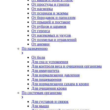
От простуды и гриппа
От насморка
Oт псориаза и экземы
От бородавок и папиллом
От прыщей и постакне
От рубцов и шрамов
От герпеса
От насекомых и укусов
От похмелья и отравлений
От анемии
По назначению
От боли
Для сна и успокоения
Для контроля веса и очищения организма
Для иммунитета
Для нормализации давления
Для пищеварения
Для нормализации сахара в крови
Для очищения крови
По системам организма
Для суставов и связок
Для мышц