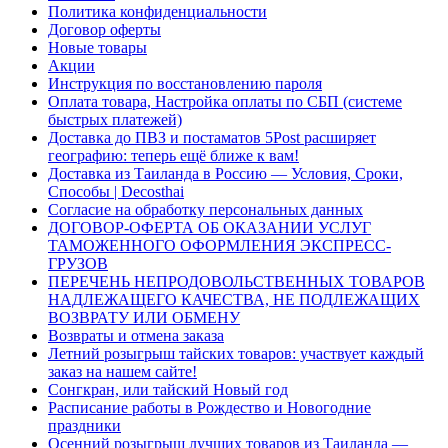
Политика конфиденциальности
Договор оферты
Новые товары
Акции
Инструкция по восстановлению пароля
Оплата товара, Настройка оплаты по СБП (системе
быстрых платежей)
Доставка до ПВЗ и постаматов 5Post расширяет
географию: теперь ещё ближе к вам!
Доставка из Таиланда в Россию — Условия, Сроки,
Способы | Decosthai
Согласие на обработку персональных данных
ДОГОВОР-ОФЕРТА ОБ ОКАЗАНИИ УСЛУГ
ТАМОЖЕННОГО ОФОРМЛЕНИЯ ЭКСПРЕСС-
ГРУЗОВ
ПЕРЕЧЕНЬ НЕПРОДОВОЛЬСТВЕННЫХ ТОВАРОВ
НАДЛЕЖАЩЕГО КАЧЕСТВА, НЕ ПОДЛЕЖАЩИХ
ВОЗВРАТУ ИЛИ ОБМЕНУ
Возвраты и отмена заказа
Летний розыгрыш тайских товаров: участвует каждый
заказ на нашем сайте!
Сонгкран, или тайский Новый год
Расписание работы в Рождество и Новогодние
праздники
Осенний розыгрыш лучших товаров из Таиланда —