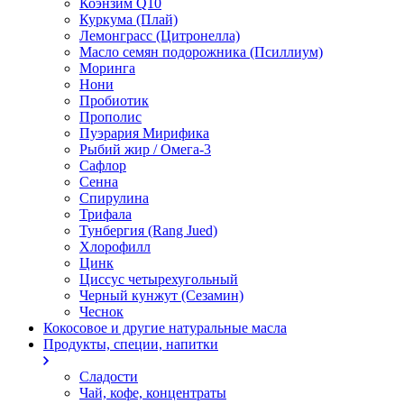
Коэнзим Q10
Куркума (Плай)
Лемонграсс (Цитронелла)
Масло семян подорожника (Псиллиум)
Моринга
Нони
Пробиотик
Прополис
Пуэрария Мирифика
Рыбий жир / Омега-3
Сафлор
Сенна
Спирулина
Трифала
Тунбергия (Rang Jued)
Хлорофилл
Цинк
Циссус четырехугольный
Черный кунжут (Сезамин)
Чеснок
Кокосовое и другие натуральные масла
Продукты, специи, напитки
Сладости
Чай, кофе, концентраты