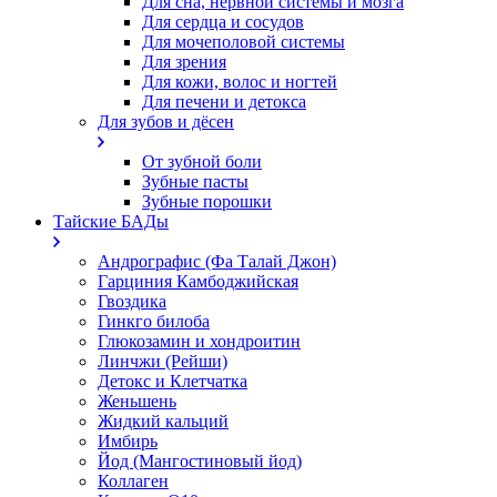
Для сна, нервной системы и мозга
Для сердца и сосудов
Для мочеполовой системы
Для зрения
Для кожи, волос и ногтей
Для печени и детокса
Для зубов и дёсен
От зубной боли
Зубные пасты
Зубные порошки
Тайские БАДы
Андрографис (Фа Талай Джон)
Гарциния Камбоджийская
Гвоздика
Гинкго билоба
Глюкозамин и хондроитин
Линчжи (Рейши)
Детокс и Клетчатка
Женьшень
Жидкий кальций
Имбирь
Йод (Мангостиновый йод)
Коллаген