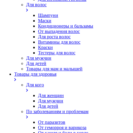
Для волос
Шампуни
Маски
Кондиционеры и бальзамы
От выпадения волос
Для роста волос
Витамины для волос
Краски
Тестеры для волос
Для мужчин
Для детей
Товары для мам и малышей
Товары для здоровья
Для кого
Для женщин
Для мужчин
Для детей
По заболеваниям и проблемам
От паразитов
Oт геморроя и варикоза
От кашля и боли в горле