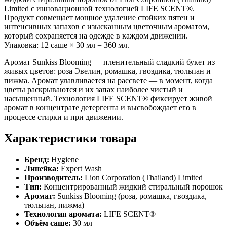
Limited с инновационной технологией LIFE SCENT®.
Продукт совмещает мощное удаление стойких пятен и
интенсивных запахов с изысканным цветочным ароматом,
который сохраняется на одежде в каждом движении.
Упаковка: 12 саше × 30 мл = 360 мл.
Аромат Sunkiss Blooming — пленительный сладкий букет из
живых цветов: роза Эвелин, ромашка, гвоздика, тюльпан и
пижма. Аромат улавливается на рассвете — в момент, когда
цветы раскрываются и их запах наиболее чистый и
насыщенный. Технология LIFE SCENT® фиксирует живой
аромат в концентрате детергента и высвобождает его в
процессе стирки и при движении.
Характеристики товара
Бренд:
Hygiene
Линейка:
Expert Wash
Производитель:
Lion Corporation (Thailand) Limited
Тип:
Концентрированный жидкий стиральный порошок
Аромат:
Sunkiss Blooming (роза, ромашка, гвоздика,
тюльпан, пижма)
Технология аромата:
LIFE SCENT®
Объём саше:
30 мл