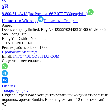
0
8-800-511-8418
Для России
+66 2 077 7330
(engl/thai)
Написать в Whatsapp
Написать в Telegram
Адрес:
Decos company limited, Reg.N 0125557024483 51/60-61 ,Moo 6,
Sao Thong Hin,
Bang Yai District, Nonthaburi,
THAILAND 11140
Режим работы:
09:00–17:00
Проложить маршрут
Email:
INFO@DECOSTHAI.COM
Соцсети и мессенджеры:
Главная
Товары для дома
Hygiene Expert Wash концентрированный жидкий стиральный
порошок, аромат Sunkiss Blooming, 30 мл × 12 саше (360 мл)
{}