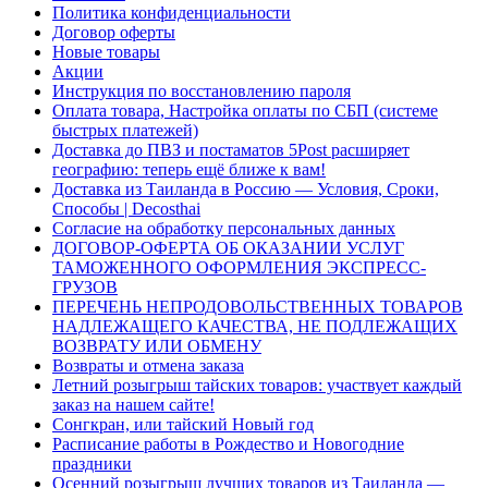
Политика конфиденциальности
Договор оферты
Новые товары
Акции
Инструкция по восстановлению пароля
Оплата товара, Настройка оплаты по СБП (системе
быстрых платежей)
Доставка до ПВЗ и постаматов 5Post расширяет
географию: теперь ещё ближе к вам!
Доставка из Таиланда в Россию — Условия, Сроки,
Способы | Decosthai
Согласие на обработку персональных данных
ДОГОВОР-ОФЕРТА ОБ ОКАЗАНИИ УСЛУГ
ТАМОЖЕННОГО ОФОРМЛЕНИЯ ЭКСПРЕСС-
ГРУЗОВ
ПЕРЕЧЕНЬ НЕПРОДОВОЛЬСТВЕННЫХ ТОВАРОВ
НАДЛЕЖАЩЕГО КАЧЕСТВА, НЕ ПОДЛЕЖАЩИХ
ВОЗВРАТУ ИЛИ ОБМЕНУ
Возвраты и отмена заказа
Летний розыгрыш тайских товаров: участвует каждый
заказ на нашем сайте!
Сонгкран, или тайский Новый год
Расписание работы в Рождество и Новогодние
праздники
Осенний розыгрыш лучших товаров из Таиланда —