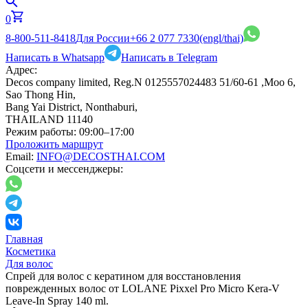
0
8-800-511-8418
Для России
+66 2 077 7330
(engl/thai)
Написать в Whatsapp
Написать в Telegram
Адрес:
Decos company limited, Reg.N 0125557024483 51/60-61 ,Moo 6,
Sao Thong Hin,
Bang Yai District, Nonthaburi,
THAILAND 11140
Режим работы:
09:00–17:00
Проложить маршрут
Email:
INFO@DECOSTHAI.COM
Соцсети и мессенджеры:
Главная
Косметика
Для волос
Спрей для волос с кератином для восстановления
поврежденных волос от LOLANE Pixxel Pro Micro Kera-V
Leave-In Spray 140 ml.