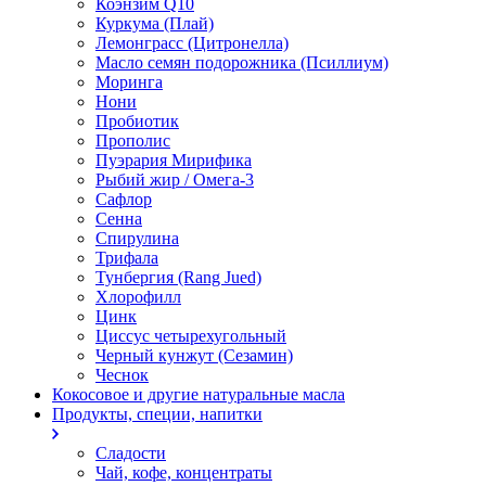
Коэнзим Q10
Куркума (Плай)
Лемонграсс (Цитронелла)
Масло семян подорожника (Псиллиум)
Моринга
Нони
Пробиотик
Прополис
Пуэрария Мирифика
Рыбий жир / Омега-3
Сафлор
Сенна
Спирулина
Трифала
Тунбергия (Rang Jued)
Хлорофилл
Цинк
Циссус четырехугольный
Черный кунжут (Сезамин)
Чеснок
Кокосовое и другие натуральные масла
Продукты, специи, напитки
Сладости
Чай, кофе, концентраты