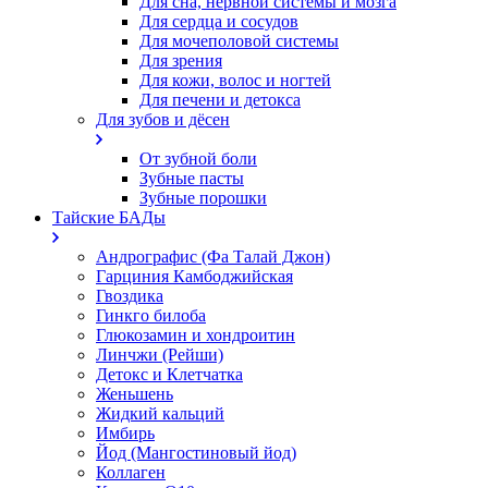
Для сна, нервной системы и мозга
Для сердца и сосудов
Для мочеполовой системы
Для зрения
Для кожи, волос и ногтей
Для печени и детокса
Для зубов и дёсен
От зубной боли
Зубные пасты
Зубные порошки
Тайские БАДы
Андрографис (Фа Талай Джон)
Гарциния Камбоджийская
Гвоздика
Гинкго билоба
Глюкозамин и хондроитин
Линчжи (Рейши)
Детокс и Клетчатка
Женьшень
Жидкий кальций
Имбирь
Йод (Мангостиновый йод)
Коллаген