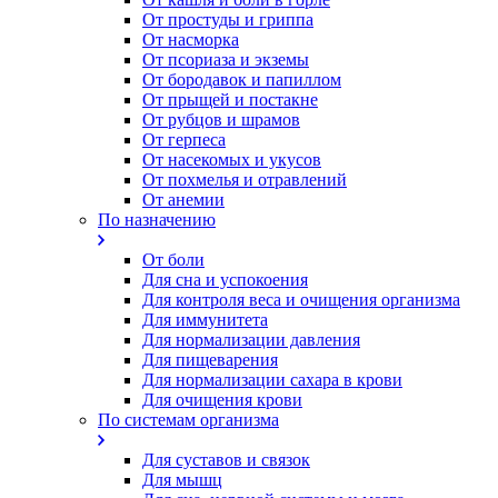
От простуды и гриппа
От насморка
Oт псориаза и экземы
От бородавок и папиллом
От прыщей и постакне
От рубцов и шрамов
От герпеса
От насекомых и укусов
От похмелья и отравлений
От анемии
По назначению
От боли
Для сна и успокоения
Для контроля веса и очищения организма
Для иммунитета
Для нормализации давления
Для пищеварения
Для нормализации сахара в крови
Для очищения крови
По системам организма
Для суставов и связок
Для мышц