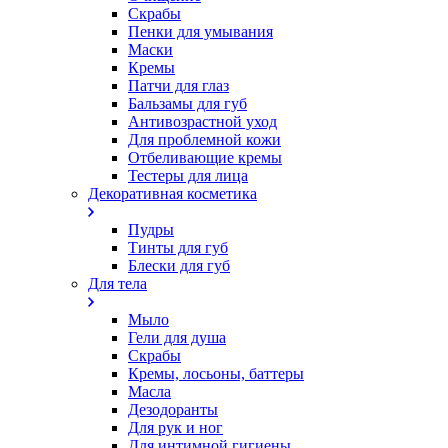
Скрабы
Пенки для умывания
Маски
Кремы
Патчи для глаз
Бальзамы для губ
Антивозрастной уход
Для проблемной кожи
Oтбеливающие кремы
Тестеры для лица
Декоративная косметика
Пудры
Тинты для губ
Блески для губ
Для тела
Мыло
Гели для душа
Скрабы
Кремы, лосьоны, баттеры
Масла
Дезодоранты
Для рук и ног
Для интимной гигиены