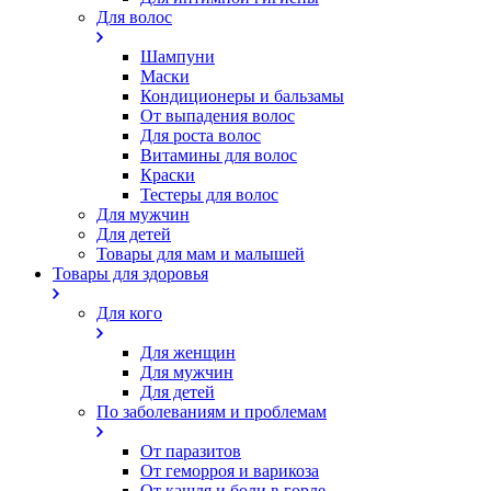
Для волос
Шампуни
Маски
Кондиционеры и бальзамы
От выпадения волос
Для роста волос
Витамины для волос
Краски
Тестеры для волос
Для мужчин
Для детей
Товары для мам и малышей
Товары для здоровья
Для кого
Для женщин
Для мужчин
Для детей
По заболеваниям и проблемам
От паразитов
Oт геморроя и варикоза
От кашля и боли в горле