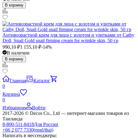
В корзину
Антивозрастной крем для лица с золотом и улитками от Cathy
Doll, Snail Gold snail firming cream for wrinkle skin, 50 гр
990,10
₽
1 155,10
₽
-14%
В наличии
В корзину
Главная
Каталог
0
Корзина
0
Избранное
Войти
2017-2026 © Decos Co., Ltd — интернет-магазин товаров из
Таиланда
8-800-511-8418
Для России
+66 2 077 7330
(engl/thai)
Написать в мессенджеры: