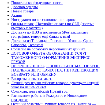
Политика конфиденциальности
Договор оферты
Новые товары
Акции
Инструкция по восстановлению пароля
Оплата товара, Настройка оплаты по СБП (системе
быстрых платежей)
Доставка до ПВЗ и постаматов 5Post расширяет
географию: теперь ещё ближе к вам!
Доставка из Таиланда в Россию — Условия, Сроки,
Способы | Decosthai
Согласие на обработку персональных данных
ДОГОВОР-ОФЕРТА ОБ ОКАЗАНИИ УСЛУГ
ТАМОЖЕННОГО ОФОРМЛЕНИЯ ЭКСПРЕСС-
ГРУЗОВ
ПЕРЕЧЕНЬ НЕПРОДОВОЛЬСТВЕННЫХ ТОВАРОВ
НАДЛЕЖАЩЕГО КАЧЕСТВА, НЕ ПОДЛЕЖАЩИХ
ВОЗВРАТУ ИЛИ ОБМЕНУ
Возвраты и отмена заказа
Летний розыгрыш тайских товаров: участвует каждый
заказ на нашем сайте!
Сонгкран, или тайский Новый год
Расписание работы в Рождество и Новогодние
праздники
Осенний розыгрыш лучших товаров из Таиланда —