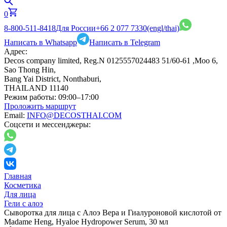
0
8-800-511-8418
Для России
+66 2 077 7330
(engl/thai)
Написать в Whatsapp
Написать в Telegram
Адрес:
Decos company limited, Reg.N 0125557024483 51/60-61 ,Moo 6,
Sao Thong Hin,
Bang Yai District, Nonthaburi,
THAILAND 11140
Режим работы:
09:00–17:00
Проложить маршрут
Email:
INFO@DECOSTHAI.COM
Соцсети и мессенджеры:
Главная
Косметика
Для лица
Гели с алоэ
Сыворотка для лица с Алоэ Вера и Гиалуроновой кислотой от
Madame Heng, Hyaloe Hydropower Serum, 30 мл