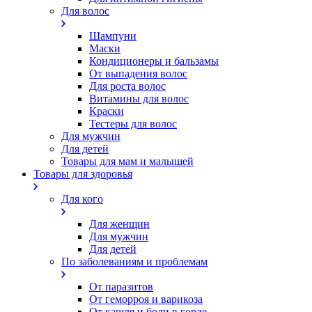
Для волос
Шампуни
Маски
Кондиционеры и бальзамы
От выпадения волос
Для роста волос
Витамины для волос
Краски
Тестеры для волос
Для мужчин
Для детей
Товары для мам и малышей
Товары для здоровья
Для кого
Для женщин
Для мужчин
Для детей
По заболеваниям и проблемам
От паразитов
Oт геморроя и варикоза
От кашля и боли в горле