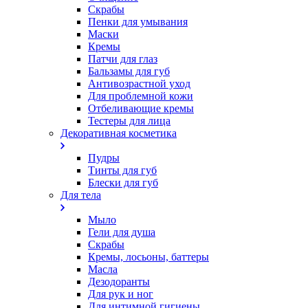
Скрабы
Пенки для умывания
Маски
Кремы
Патчи для глаз
Бальзамы для губ
Антивозрастной уход
Для проблемной кожи
Oтбеливающие кремы
Тестеры для лица
Декоративная косметика
Пудры
Тинты для губ
Блески для губ
Для тела
Мыло
Гели для душа
Скрабы
Кремы, лосьоны, баттеры
Масла
Дезодоранты
Для рук и ног
Для интимной гигиены