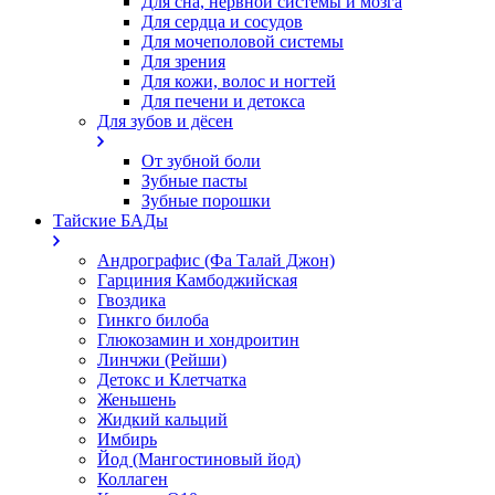
Для сна, нервной системы и мозга
Для сердца и сосудов
Для мочеполовой системы
Для зрения
Для кожи, волос и ногтей
Для печени и детокса
Для зубов и дёсен
От зубной боли
Зубные пасты
Зубные порошки
Тайские БАДы
Андрографис (Фа Талай Джон)
Гарциния Камбоджийская
Гвоздика
Гинкго билоба
Глюкозамин и хондроитин
Линчжи (Рейши)
Детокс и Клетчатка
Женьшень
Жидкий кальций
Имбирь
Йод (Мангостиновый йод)
Коллаген