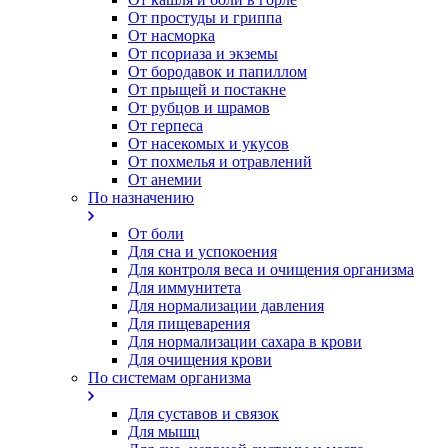
От простуды и гриппа
От насморка
Oт псориаза и экземы
От бородавок и папиллом
От прыщей и постакне
От рубцов и шрамов
От герпеса
От насекомых и укусов
От похмелья и отравлений
От анемии
По назначению
От боли
Для сна и успокоения
Для контроля веса и очищения организма
Для иммунитета
Для нормализации давления
Для пищеварения
Для нормализации сахара в крови
Для очищения крови
По системам организма
Для суставов и связок
Для мышц