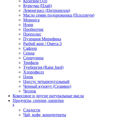
Коэнзим Q10
Куркума (Плай)
Лемонграсс (Цитронелла)
Масло семян подорожника (Псиллиум)
Моринга
Нони
Пробиотик
Прополис
Пуэрария Мирифика
Рыбий жир / Омега-3
Сафлор
Сенна
Спирулина
Трифала
Тунбергия (Rang Jued)
Хлорофилл
Цинк
Циссус четырехугольный
Черный кунжут (Сезамин)
Чеснок
Кокосовое и другие натуральные масла
Продукты, специи, напитки
Сладости
Чай, кофе, концентраты