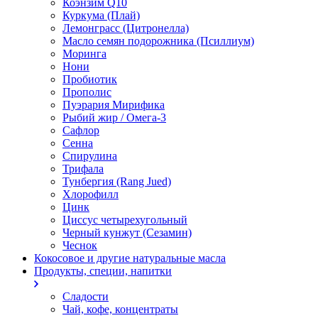
Коэнзим Q10
Куркума (Плай)
Лемонграсс (Цитронелла)
Масло семян подорожника (Псиллиум)
Моринга
Нони
Пробиотик
Прополис
Пуэрария Мирифика
Рыбий жир / Омега-3
Сафлор
Сенна
Спирулина
Трифала
Тунбергия (Rang Jued)
Хлорофилл
Цинк
Циссус четырехугольный
Черный кунжут (Сезамин)
Чеснок
Кокосовое и другие натуральные масла
Продукты, специи, напитки
Сладости
Чай, кофе, концентраты