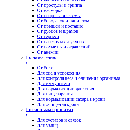
От простуды и гриппа
От насморка
Oт псориаза и экземы
От бородавок и папиллом
От прыщей и постакне
От рубцов и шрамов
От герпеса
От насекомых и укусов
От похмелья и отравлений
От анемии
По назначению
От боли
Для сна и успокоения
Для контроля веса и очищения организма
Для иммунитета
Для нормализации давления
Для пищеварения
Для нормализации сахара в крови
Для очищения крови
По системам организма
Для суставов и связок
Для мышц