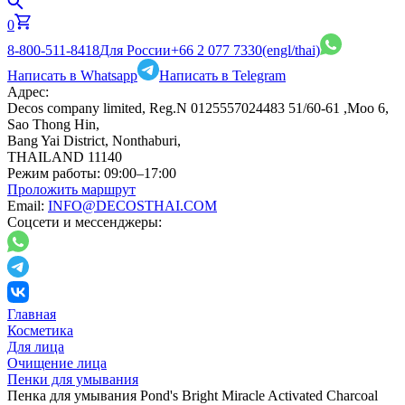
0
8-800-511-8418
Для России
+66 2 077 7330
(engl/thai)
Написать в Whatsapp
Написать в Telegram
Адрес:
Decos company limited, Reg.N 0125557024483 51/60-61 ,Moo 6,
Sao Thong Hin,
Bang Yai District, Nonthaburi,
THAILAND 11140
Режим работы:
09:00–17:00
Проложить маршрут
Email:
INFO@DECOSTHAI.COM
Соцсети и мессенджеры:
Главная
Косметика
Для лица
Очищение лица
Пенки для умывания
Пенка для умывания Pond's Bright Miracle Activated Charcoal