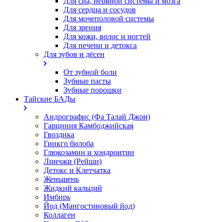
Для сна, нервной системы и мозга
Для сердца и сосудов
Для мочеполовой системы
Для зрения
Для кожи, волос и ногтей
Для печени и детокса
Для зубов и дёсен
От зубной боли
Зубные пасты
Зубные порошки
Тайские БАДы
Андрографис (Фа Талай Джон)
Гарциния Камбоджийская
Гвоздика
Гинкго билоба
Глюкозамин и хондроитин
Линчжи (Рейши)
Детокс и Клетчатка
Женьшень
Жидкий кальций
Имбирь
Йод (Мангостиновый йод)
Коллаген