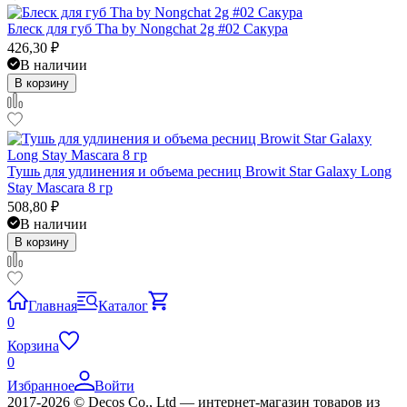
Блеск для губ Tha by Nongchat 2g #02 Сакура
426,30
₽
В наличии
В корзину
Тушь для удлинения и объема ресниц Browit Star Galaxy Long
Stay Mascara 8 гр
508,80
₽
В наличии
В корзину
Главная
Каталог
0
Корзина
0
Избранное
Войти
2017-2026 © Decos Co., Ltd — интернет-магазин товаров из