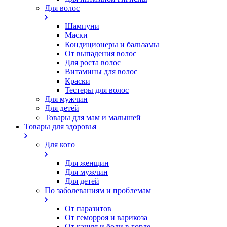
Для волос
Шампуни
Маски
Кондиционеры и бальзамы
От выпадения волос
Для роста волос
Витамины для волос
Краски
Тестеры для волос
Для мужчин
Для детей
Товары для мам и малышей
Товары для здоровья
Для кого
Для женщин
Для мужчин
Для детей
По заболеваниям и проблемам
От паразитов
Oт геморроя и варикоза
От кашля и боли в горле