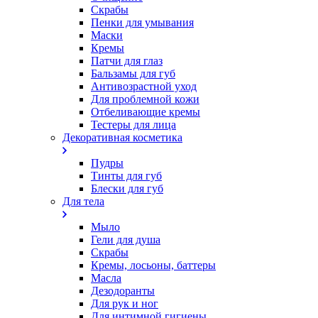
Скрабы
Пенки для умывания
Маски
Кремы
Патчи для глаз
Бальзамы для губ
Антивозрастной уход
Для проблемной кожи
Oтбеливающие кремы
Тестеры для лица
Декоративная косметика
Пудры
Тинты для губ
Блески для губ
Для тела
Мыло
Гели для душа
Скрабы
Кремы, лосьоны, баттеры
Масла
Дезодоранты
Для рук и ног
Для интимной гигиены