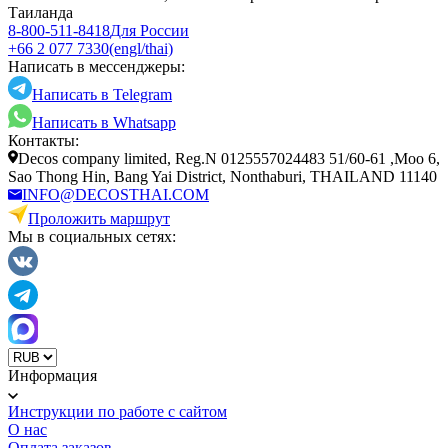
Таиланда
8-800-511-8418
Для России
+66 2 077 7330
(engl/thai)
Написать в мессенджеры:
Написать в Telegram
Написать в Whatsapp
Контакты:
Decos company limited, Reg.N 0125557024483 51/60-61 ,Moo 6,
Sao Thong Hin, Bang Yai District, Nonthaburi, THAILAND 11140
INFO@DECOSTHAI.COM
Проложить маршрут
Мы в социальных сетях:
Информация
Инструкции по работе с сайтом
О нас
Оплата заказов