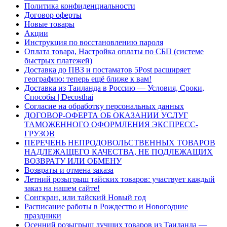
Политика конфиденциальности
Договор оферты
Новые товары
Акции
Инструкция по восстановлению пароля
Оплата товара, Настройка оплаты по СБП (системе
быстрых платежей)
Доставка до ПВЗ и постаматов 5Post расширяет
географию: теперь ещё ближе к вам!
Доставка из Таиланда в Россию — Условия, Сроки,
Способы | Decosthai
Согласие на обработку персональных данных
ДОГОВОР-ОФЕРТА ОБ ОКАЗАНИИ УСЛУГ
ТАМОЖЕННОГО ОФОРМЛЕНИЯ ЭКСПРЕСС-
ГРУЗОВ
ПЕРЕЧЕНЬ НЕПРОДОВОЛЬСТВЕННЫХ ТОВАРОВ
НАДЛЕЖАЩЕГО КАЧЕСТВА, НЕ ПОДЛЕЖАЩИХ
ВОЗВРАТУ ИЛИ ОБМЕНУ
Возвраты и отмена заказа
Летний розыгрыш тайских товаров: участвует каждый
заказ на нашем сайте!
Сонгкран, или тайский Новый год
Расписание работы в Рождество и Новогодние
праздники
Осенний розыгрыш лучших товаров из Таиланда —