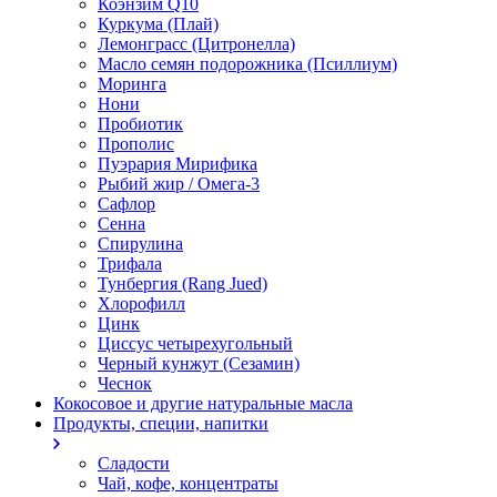
Коэнзим Q10
Куркума (Плай)
Лемонграсс (Цитронелла)
Масло семян подорожника (Псиллиум)
Моринга
Нони
Пробиотик
Прополис
Пуэрария Мирифика
Рыбий жир / Омега-3
Сафлор
Сенна
Спирулина
Трифала
Тунбергия (Rang Jued)
Хлорофилл
Цинк
Циссус четырехугольный
Черный кунжут (Сезамин)
Чеснок
Кокосовое и другие натуральные масла
Продукты, специи, напитки
Сладости
Чай, кофе, концентраты