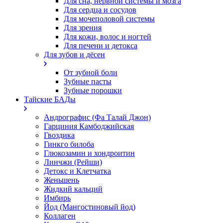
Для сна, нервной системы и мозга
Для сердца и сосудов
Для мочеполовой системы
Для зрения
Для кожи, волос и ногтей
Для печени и детокса
Для зубов и дёсен
От зубной боли
Зубные пасты
Зубные порошки
Тайские БАДы
Андрографис (Фа Талай Джон)
Гарциния Камбоджийская
Гвоздика
Гинкго билоба
Глюкозамин и хондроитин
Линчжи (Рейши)
Детокс и Клетчатка
Женьшень
Жидкий кальций
Имбирь
Йод (Мангостиновый йод)
Коллаген