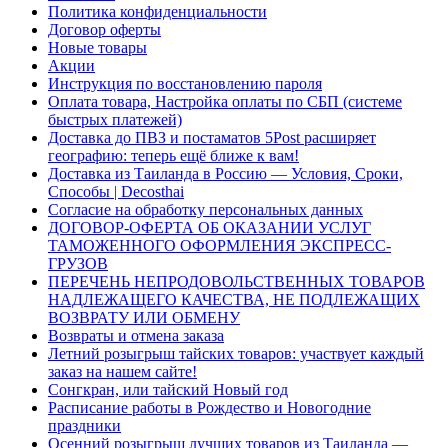
Политика конфиденциальности
Договор оферты
Новые товары
Акции
Инструкция по восстановлению пароля
Оплата товара, Настройка оплаты по СБП (системе
быстрых платежей)
Доставка до ПВЗ и постаматов 5Post расширяет
географию: теперь ещё ближе к вам!
Доставка из Таиланда в Россию — Условия, Сроки,
Способы | Decosthai
Согласие на обработку персональных данных
ДОГОВОР-ОФЕРТА ОБ ОКАЗАНИИ УСЛУГ
ТАМОЖЕННОГО ОФОРМЛЕНИЯ ЭКСПРЕСС-
ГРУЗОВ
ПЕРЕЧЕНЬ НЕПРОДОВОЛЬСТВЕННЫХ ТОВАРОВ
НАДЛЕЖАЩЕГО КАЧЕСТВА, НЕ ПОДЛЕЖАЩИХ
ВОЗВРАТУ ИЛИ ОБМЕНУ
Возвраты и отмена заказа
Летний розыгрыш тайских товаров: участвует каждый
заказ на нашем сайте!
Сонгкран, или тайский Новый год
Расписание работы в Рождество и Новогодние
праздники
Осенний розыгрыш лучших товаров из Таиланда —