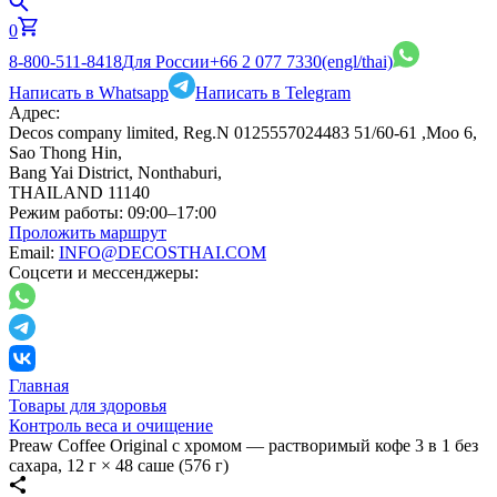
0
8-800-511-8418
Для России
+66 2 077 7330
(engl/thai)
Написать в Whatsapp
Написать в Telegram
Адрес:
Decos company limited, Reg.N 0125557024483 51/60-61 ,Moo 6,
Sao Thong Hin,
Bang Yai District, Nonthaburi,
THAILAND 11140
Режим работы:
09:00–17:00
Проложить маршрут
Email:
INFO@DECOSTHAI.COM
Соцсети и мессенджеры:
Главная
Товары для здоровья
Контроль веса и очищение
Preaw Coffee Original с хромом — растворимый кофе 3 в 1 без
сахара, 12 г × 48 саше (576 г)