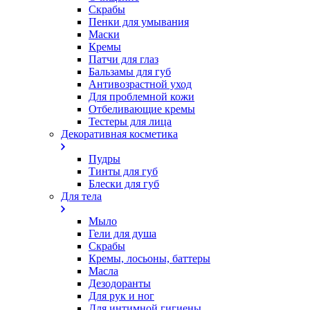
Скрабы
Пенки для умывания
Маски
Кремы
Патчи для глаз
Бальзамы для губ
Антивозрастной уход
Для проблемной кожи
Oтбеливающие кремы
Тестеры для лица
Декоративная косметика
Пудры
Тинты для губ
Блески для губ
Для тела
Мыло
Гели для душа
Скрабы
Кремы, лосьоны, баттеры
Масла
Дезодоранты
Для рук и ног
Для интимной гигиены