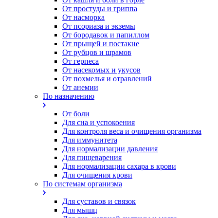
От простуды и гриппа
От насморка
Oт псориаза и экземы
От бородавок и папиллом
От прыщей и постакне
От рубцов и шрамов
От герпеса
От насекомых и укусов
От похмелья и отравлений
От анемии
По назначению
От боли
Для сна и успокоения
Для контроля веса и очищения организма
Для иммунитета
Для нормализации давления
Для пищеварения
Для нормализации сахара в крови
Для очищения крови
По системам организма
Для суставов и связок
Для мышц