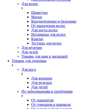
Для волос
Шампуни
Маски
Кондиционеры и бальзамы
От выпадения волос
Для роста волос
Витамины для волос
Краски
Тестеры для волос
Для мужчин
Для детей
Товары для мам и малышей
Товары для здоровья
Для кого
Для женщин
Для мужчин
Для детей
По заболеваниям и проблемам
От паразитов
Oт геморроя и варикоза
От кашля и боли в горле