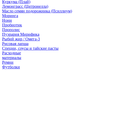
Куркума (Плай)
Лемонграсс (Цитронелла)
Масло семян подорожника (Псиллиум)
Моринга
Нони
Пробиотик
Прополис
Пуэрария Мирифика
Рыбий жир / Омега-3
Рисовая лапша
Специи, соусы и тайские пасты
Расходные
материалы
Ремни
Футболки