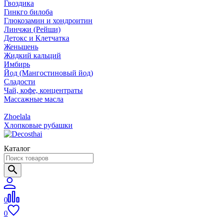
Гвоздика
Гинкго билоба
Глюкозамин и хондроитин
Линчжи (Рейши)
Детокс и Клетчатка
Женьшень
Жидкий кальций
Имбирь
Йод (Мангостиновый йод)
Сладости
Чай, кофе, концентраты
Массажные масла
Zhoelala
Хлопковые рубашки
Каталог
0
0