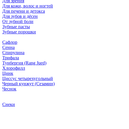
Для зрения
Для кожи, волос и ногтей
Для печени и детокса
Для зубов и дёсен
От зубной боли
Зубные пасты
Зубные порошки
Сафлор
Сенна
Спирулина
Трифала
Тунбергия (Rang Jued)
Хлорофилл
Цинк
Циссус четырехугольный
Черный кунжут (Сезамин)
Чеснок
Снеки