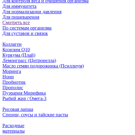
Для контроля веса и очищения организма
Для иммунитета
Для нормализации давления
Для пищеварения
Смотреть все
По системам организма
Для суставов и связок
Коллаген
Коэнзим Q10
Куркума (Плай)
Лемонграсс (Цитронелла)
Масло семян подорожника (Псиллиум)
Моринга
Нони
Пробиотик
Прополис
Пуэрария Мирифика
Рыбий жир / Омега-3
Рисовая лапша
Специи, соусы и тайские пасты
Расходные
материалы