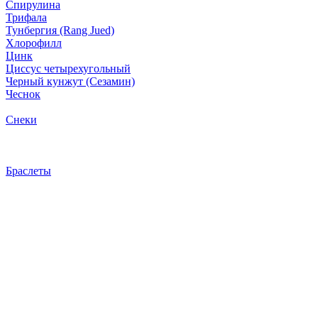
Спирулина
Трифала
Тунбергия (Rang Jued)
Хлорофилл
Цинк
Циссус четырехугольный
Черный кунжут (Сезамин)
Чеснок
Снеки
Браслеты