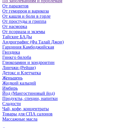
По заболеваниям и проблемам
От паразитов
Oт геморроя и варикоза
От кашля и боли в горле
От простуды и гриппа
От насморка
Oт псориаза и экземы
Тайские БАДы
Андрографис (Фа Талай Джон)
Гарциния Камбоджийская
Гвоздика
Гинкго билоба
Глюкозамин и хондроитин
Линчжи (Рейши)
Детокс и Клетчатка
Женьшень
Жидкий кальций
Имбирь
Йод (Мангостиновый йод)
Продукты, специи, напитки
Сладости
Чай, кофе, концентраты
Товары для СПА салонов
Массажные масла