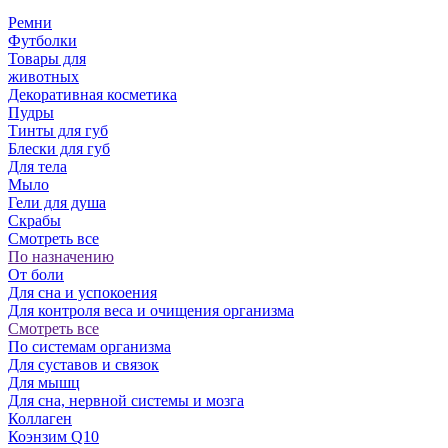
Ремни
Футболки
Товары для
животных
Декоративная косметика
Пудры
Тинты для губ
Блески для губ
Для тела
Мыло
Гели для душа
Скрабы
Смотреть все
По назначению
От боли
Для сна и успокоения
Для контроля веса и очищения организма
Смотреть все
По системам организма
Для суставов и связок
Для мышц
Для сна, нервной системы и мозга
Коллаген
Коэнзим Q10