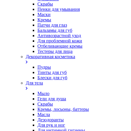
Скрабы
Пенки для умывания
Маски
Кремы
Патчи для глаз
Бальзамы для губ
Антивозрастной уход
Для проблемной кожи
Oтбеливающие кремы
Тестеры для лица
Декоративная косметика
Пудры
Тинты для губ
Блески для губ
Для тела
Мыло
Гели для душа
Скрабы
Кремы, лосьоны, баттеры
Масла
Дезодоранты
Для рук и ног
Для интимной гигиены