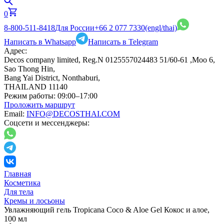
0
8-800-511-8418
Для России
+66 2 077 7330
(engl/thai)
Написать в Whatsapp
Написать в Telegram
Адрес:
Decos company limited, Reg.N 0125557024483 51/60-61 ,Moo 6,
Sao Thong Hin,
Bang Yai District, Nonthaburi,
THAILAND 11140
Режим работы:
09:00–17:00
Проложить маршрут
Email:
INFO@DECOSTHAI.COM
Соцсети и мессенджеры:
Главная
Косметика
Для тела
Кремы и лосьоны
Увлажняющий гель Tropicana Coco & Aloe Gel Кокос и алое,
100 мл