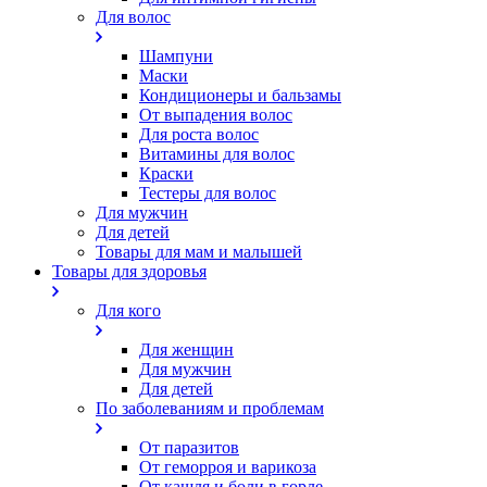
Для волос
Шампуни
Маски
Кондиционеры и бальзамы
От выпадения волос
Для роста волос
Витамины для волос
Краски
Тестеры для волос
Для мужчин
Для детей
Товары для мам и малышей
Товары для здоровья
Для кого
Для женщин
Для мужчин
Для детей
По заболеваниям и проблемам
От паразитов
Oт геморроя и варикоза
От кашля и боли в горле