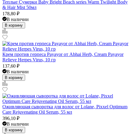
Теплые Сумерки Baby Bright Beach series Warm Twilight Body
& Hair Mist 50мл
178,80
₽
В наличии
В корзину
Крем против герпеса Payayor от Abhai Herb, Cream Payayor
Relieve Herpes Virus, 10 гр
137,60
₽
В наличии
В корзину
Оживляющая сыворотка для волос от Lolane, Pixxel Optimum
Care Rejuvenating Oil Serum, 55 мл
396,10
₽
В наличии
В корзину