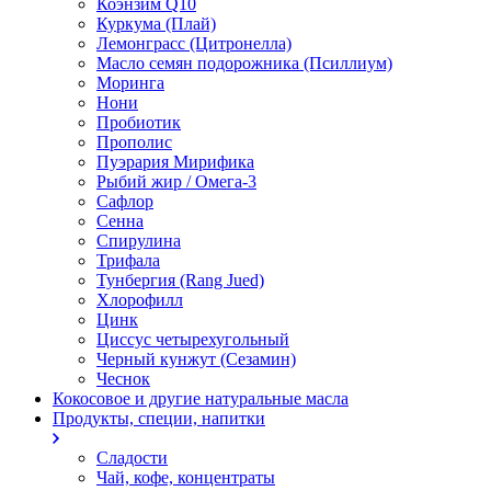
Коэнзим Q10
Куркума (Плай)
Лемонграсс (Цитронелла)
Масло семян подорожника (Псиллиум)
Моринга
Нони
Пробиотик
Прополис
Пуэрария Мирифика
Рыбий жир / Омега-3
Сафлор
Сенна
Спирулина
Трифала
Тунбергия (Rang Jued)
Хлорофилл
Цинк
Циссус четырехугольный
Черный кунжут (Сезамин)
Чеснок
Кокосовое и другие натуральные масла
Продукты, специи, напитки
Сладости
Чай, кофе, концентраты