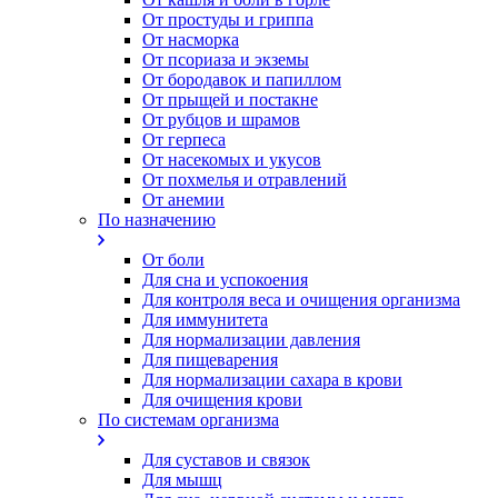
От простуды и гриппа
От насморка
Oт псориаза и экземы
От бородавок и папиллом
От прыщей и постакне
От рубцов и шрамов
От герпеса
От насекомых и укусов
От похмелья и отравлений
От анемии
По назначению
От боли
Для сна и успокоения
Для контроля веса и очищения организма
Для иммунитета
Для нормализации давления
Для пищеварения
Для нормализации сахара в крови
Для очищения крови
По системам организма
Для суставов и связок
Для мышц