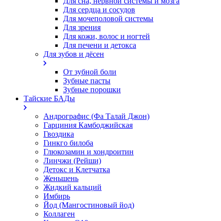
Для сна, нервной системы и мозга
Для сердца и сосудов
Для мочеполовой системы
Для зрения
Для кожи, волос и ногтей
Для печени и детокса
Для зубов и дёсен
От зубной боли
Зубные пасты
Зубные порошки
Тайские БАДы
Андрографис (Фа Талай Джон)
Гарциния Камбоджийская
Гвоздика
Гинкго билоба
Глюкозамин и хондроитин
Линчжи (Рейши)
Детокс и Клетчатка
Женьшень
Жидкий кальций
Имбирь
Йод (Мангостиновый йод)
Коллаген