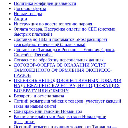
Политика конфиденциальности
Договор оферты
Новые товары
Акции
Инструкция по восстановлению пароля
Оплата товара, Настройка оплаты по СБП (системе
быстрых платежей)
Доставка до ПВЗ и постаматов 5Post расширяет
географию: теперь ещё ближе к вам!
Доставка из Таиланда в Россию — Условия, Сроки,
Способы | Decosthai
Согласие на обработку персональных данных
ДОГОВОР-ОФЕРТА ОБ ОКАЗАНИИ УСЛУГ
ТАМОЖЕННОГО ОФОРМЛЕНИЯ ЭКСПРЕСС-
ГРУЗОВ
ПЕРЕЧЕНЬ НЕПРОДОВОЛЬСТВЕННЫХ ТОВАРОВ
НАДЛЕЖАЩЕГО КАЧЕСТВА, НЕ ПОДЛЕЖАЩИХ
ВОЗВРАТУ ИЛИ ОБМЕНУ
Возвраты и отмена заказа
Летний розыгрыш тайских товаров: участвует каждый
заказ на нашем сайте!
Сонгкран, или тайский Новый год
Расписание работы в Рождество и Новогодние
праздники
Осенний розыгрыш лучших товаров из Таиланда —