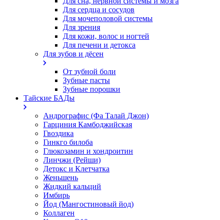
Для сна, нервной системы и мозга
Для сердца и сосудов
Для мочеполовой системы
Для зрения
Для кожи, волос и ногтей
Для печени и детокса
Для зубов и дёсен
От зубной боли
Зубные пасты
Зубные порошки
Тайские БАДы
Андрографис (Фа Талай Джон)
Гарциния Камбоджийская
Гвоздика
Гинкго билоба
Глюкозамин и хондроитин
Линчжи (Рейши)
Детокс и Клетчатка
Женьшень
Жидкий кальций
Имбирь
Йод (Мангостиновый йод)
Коллаген