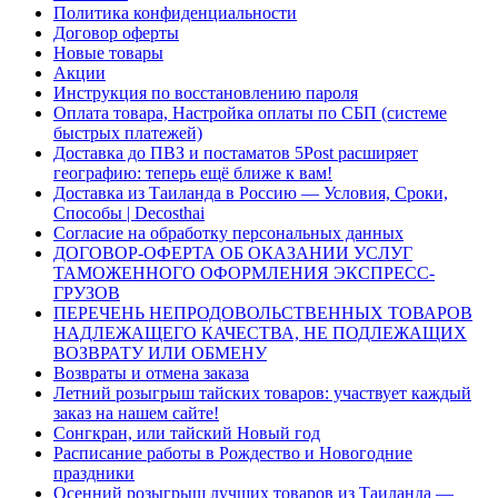
Политика конфиденциальности
Договор оферты
Новые товары
Акции
Инструкция по восстановлению пароля
Оплата товара, Настройка оплаты по СБП (системе
быстрых платежей)
Доставка до ПВЗ и постаматов 5Post расширяет
географию: теперь ещё ближе к вам!
Доставка из Таиланда в Россию — Условия, Сроки,
Способы | Decosthai
Согласие на обработку персональных данных
ДОГОВОР-ОФЕРТА ОБ ОКАЗАНИИ УСЛУГ
ТАМОЖЕННОГО ОФОРМЛЕНИЯ ЭКСПРЕСС-
ГРУЗОВ
ПЕРЕЧЕНЬ НЕПРОДОВОЛЬСТВЕННЫХ ТОВАРОВ
НАДЛЕЖАЩЕГО КАЧЕСТВА, НЕ ПОДЛЕЖАЩИХ
ВОЗВРАТУ ИЛИ ОБМЕНУ
Возвраты и отмена заказа
Летний розыгрыш тайских товаров: участвует каждый
заказ на нашем сайте!
Сонгкран, или тайский Новый год
Расписание работы в Рождество и Новогодние
праздники
Осенний розыгрыш лучших товаров из Таиланда —