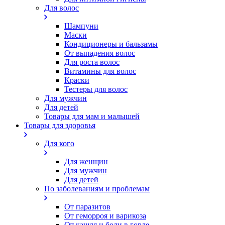
Для волос
Шампуни
Маски
Кондиционеры и бальзамы
От выпадения волос
Для роста волос
Витамины для волос
Краски
Тестеры для волос
Для мужчин
Для детей
Товары для мам и малышей
Товары для здоровья
Для кого
Для женщин
Для мужчин
Для детей
По заболеваниям и проблемам
От паразитов
Oт геморроя и варикоза
От кашля и боли в горле