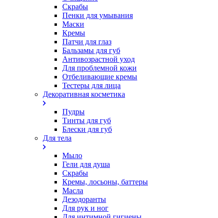
Скрабы
Пенки для умывания
Маски
Кремы
Патчи для глаз
Бальзамы для губ
Антивозрастной уход
Для проблемной кожи
Oтбеливающие кремы
Тестеры для лица
Декоративная косметика
Пудры
Тинты для губ
Блески для губ
Для тела
Мыло
Гели для душа
Скрабы
Кремы, лосьоны, баттеры
Масла
Дезодоранты
Для рук и ног
Для интимной гигиены