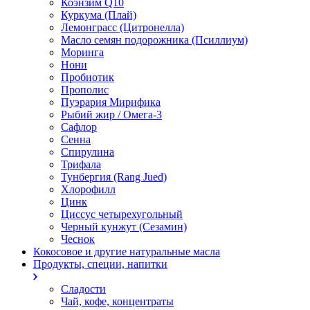
Коэнзим Q10
Куркума (Плай)
Лемонграсс (Цитронелла)
Масло семян подорожника (Псиллиум)
Моринга
Нони
Пробиотик
Прополис
Пуэрария Мирифика
Рыбий жир / Омега-3
Сафлор
Сенна
Спирулина
Трифала
Тунбергия (Rang Jued)
Хлорофилл
Цинк
Циссус четырехугольный
Черный кунжут (Сезамин)
Чеснок
Кокосовое и другие натуральные масла
Продукты, специи, напитки
Сладости
Чай, кофе, концентраты