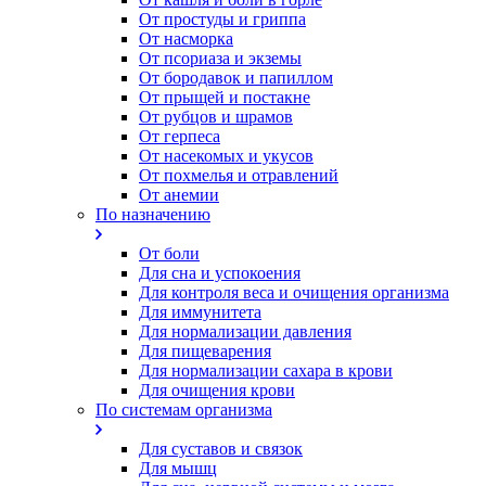
От простуды и гриппа
От насморка
Oт псориаза и экземы
От бородавок и папиллом
От прыщей и постакне
От рубцов и шрамов
От герпеса
От насекомых и укусов
От похмелья и отравлений
От анемии
По назначению
От боли
Для сна и успокоения
Для контроля веса и очищения организма
Для иммунитета
Для нормализации давления
Для пищеварения
Для нормализации сахара в крови
Для очищения крови
По системам организма
Для суставов и связок
Для мышц