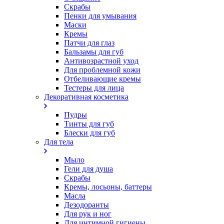
Скрабы
Пенки для умывания
Маски
Кремы
Патчи для глаз
Бальзамы для губ
Антивозрастной уход
Для проблемной кожи
Oтбеливающие кремы
Тестеры для лица
Декоративная косметика
Пудры
Тинты для губ
Блески для губ
Для тела
Мыло
Гели для душа
Скрабы
Кремы, лосьоны, баттеры
Масла
Дезодоранты
Для рук и ног
Для интимной гигиены