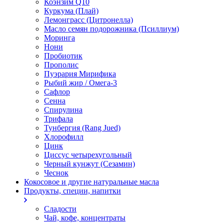
Коэнзим Q10
Куркума (Плай)
Лемонграсс (Цитронелла)
Масло семян подорожника (Псиллиум)
Моринга
Нони
Пробиотик
Прополис
Пуэрария Мирифика
Рыбий жир / Омега-3
Сафлор
Сенна
Спирулина
Трифала
Тунбергия (Rang Jued)
Хлорофилл
Цинк
Циссус четырехугольный
Черный кунжут (Сезамин)
Чеснок
Кокосовое и другие натуральные масла
Продукты, специи, напитки
Сладости
Чай, кофе, концентраты