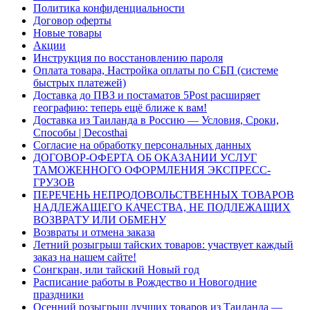
Политика конфиденциальности
Договор оферты
Новые товары
Акции
Инструкция по восстановлению пароля
Оплата товара, Настройка оплаты по СБП (системе
быстрых платежей)
Доставка до ПВЗ и постаматов 5Post расширяет
географию: теперь ещё ближе к вам!
Доставка из Таиланда в Россию — Условия, Сроки,
Способы | Decosthai
Согласие на обработку персональных данных
ДОГОВОР-ОФЕРТА ОБ ОКАЗАНИИ УСЛУГ
ТАМОЖЕННОГО ОФОРМЛЕНИЯ ЭКСПРЕСС-
ГРУЗОВ
ПЕРЕЧЕНЬ НЕПРОДОВОЛЬСТВЕННЫХ ТОВАРОВ
НАДЛЕЖАЩЕГО КАЧЕСТВА, НЕ ПОДЛЕЖАЩИХ
ВОЗВРАТУ ИЛИ ОБМЕНУ
Возвраты и отмена заказа
Летний розыгрыш тайских товаров: участвует каждый
заказ на нашем сайте!
Сонгкран, или тайский Новый год
Расписание работы в Рождество и Новогодние
праздники
Осенний розыгрыш лучших товаров из Таиланда —