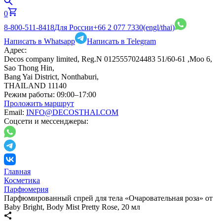
0
8-800-511-8418
Для России
+66 2 077 7330
(engl/thai)
Написать в Whatsapp
Написать в Telegram
Адрес:
Decos company limited, Reg.N 0125557024483 51/60-61 ,Moo 6,
Sao Thong Hin,
Bang Yai District, Nonthaburi,
THAILAND 11140
Режим работы:
09:00–17:00
Проложить маршрут
Email:
INFO@DECOSTHAI.COM
Соцсети и мессенджеры:
Главная
Косметика
Парфюмерия
Парфюмированный спрей для тела «Очаровательная роза» от
Baby Bright, Body Mist Pretty Rose, 20 мл