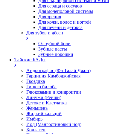
Для сна, нервной системы и мозга
Для сердца и сосудов
Для мочеполовой системы
Для зрения
Для кожи, волос и ногтей
Для печени и детокса
Для зубов и дёсен
От зубной боли
Зубные пасты
Зубные порошки
Тайские БАДы
Андрографис (Фа Талай Джон)
Гарциния Камбоджийская
Гвоздика
Гинкго билоба
Глюкозамин и хондроитин
Линчжи (Рейши)
Детокс и Клетчатка
Женьшень
Жидкий кальций
Имбирь
Йод (Мангостиновый йод)
Коллаген