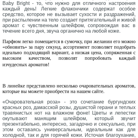
Baby Bright - то, что нужно для отличного настроения
каждый день! Легкие флакончики содержат особое
средство, которое не вызывает сухости и раздражений,
при распылении на тело создает притягательный и живой
аромат с чувственным шлейфом, сопровождая вас в
течение всего дня, звуча органично на любой коже.
Парфюм легко помещается в сумочку, при желании его можно
«обновить» за пару секунд, ассортимент позволяет подобрать
идеально подходящий вариант, а низкая цена, сопряженная с
высоким качеством, позволят попробовать каждый
изчудесных ароматов!
В линейке представлено несколько очаровательных ароматов,
которые вы можете приобрести на нашем сайте
.
«Очаровательная роза» - это сочетание бургундских
красных роз, дамасской розы, душистой герани и теплых
травянистых нот на влажном фоне! Цветы и лепестки
окутывают манящим шлейфом, который звучит
презентабельно, интересно, загадочно и сексуально, при
этом оставаясь универсальным, идеальным как для
холодной, так и для горячей кожи. Источая благоухание,