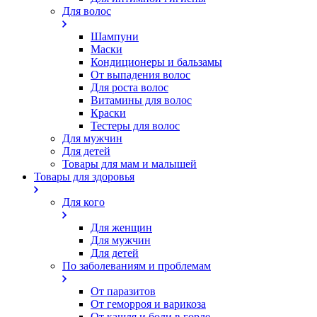
Для волос
Шампуни
Маски
Кондиционеры и бальзамы
От выпадения волос
Для роста волос
Витамины для волос
Краски
Тестеры для волос
Для мужчин
Для детей
Товары для мам и малышей
Товары для здоровья
Для кого
Для женщин
Для мужчин
Для детей
По заболеваниям и проблемам
От паразитов
Oт геморроя и варикоза
От кашля и боли в горле