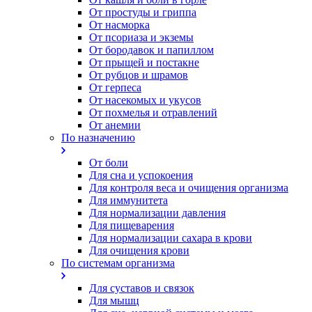
От простуды и гриппа
От насморка
Oт псориаза и экземы
От бородавок и папиллом
От прыщей и постакне
От рубцов и шрамов
От герпеса
От насекомых и укусов
От похмелья и отравлений
От анемии
По назначению
От боли
Для сна и успокоения
Для контроля веса и очищения организма
Для иммунитета
Для нормализации давления
Для пищеварения
Для нормализации сахара в крови
Для очищения крови
По системам организма
Для суставов и связок
Для мышц