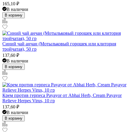
165,10
₽
В наличии
В корзину
Синий чай анчан (Мотыльковый горошек или клитория
тройчатая), 50 гр
137,60
₽
В наличии
В корзину
Крем против герпеса Payayor от Abhai Herb, Cream Payayor
Relieve Herpes Virus, 10 гр
137,60
₽
В наличии
В корзину