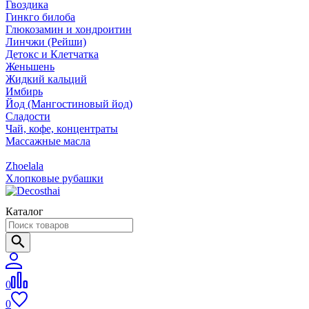
Гвоздика
Гинкго билоба
Глюкозамин и хондроитин
Линчжи (Рейши)
Детокс и Клетчатка
Женьшень
Жидкий кальций
Имбирь
Йод (Мангостиновый йод)
Сладости
Чай, кофе, концентраты
Массажные масла
Zhoelala
Хлопковые рубашки
Каталог
0
0