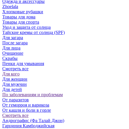
Одежда и аксессуары
Zhoelala
Хлопковые рубашки
Товары для дома
Товары для спорта
Уход и защита от солнца
Тайские кремы от солнца (SPF)
Для загара
После загара
Для лица
Очищение
Скрабы
Пенки для умывания
Смотреть все
Для кого
Для женщин
Для мужчин
Для детей
По заболеваниям и проблемам
От паразитов
Oт геморроя и варикоза
От кашля и боли в горле
Смотреть все
Андрографис (Фа Талай Джон)
Гарциния Камбоджийская