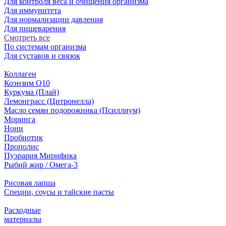
Для контроля веса и очищения организма
Для иммунитета
Для нормализации давления
Для пищеварения
Смотреть все
По системам организма
Для суставов и связок
Коллаген
Коэнзим Q10
Куркума (Плай)
Лемонграсс (Цитронелла)
Масло семян подорожника (Псиллиум)
Моринга
Нони
Пробиотик
Прополис
Пуэрария Мирифика
Рыбий жир / Омега-3
Рисовая лапша
Специи, соусы и тайские пасты
Расходные
материалы