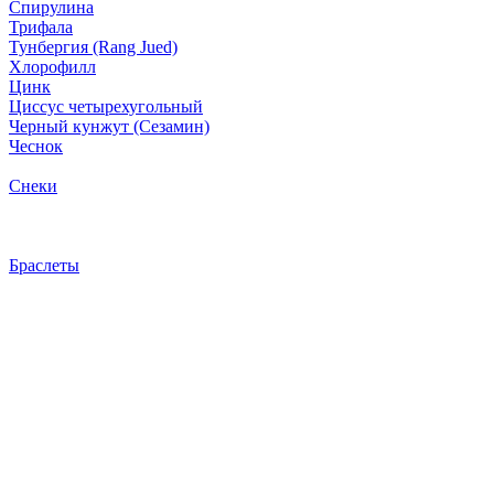
Спирулина
Трифала
Тунбергия (Rang Jued)
Хлорофилл
Цинк
Циссус четырехугольный
Черный кунжут (Сезамин)
Чеснок
Снеки
Браслеты