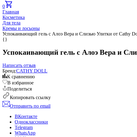
0
Главная
Косметика
Для тела
Кремы и лосьоны
Успокаивающий гель с Алоэ Вера и Слизью Улитки от Cathy Doll, 
{}
Успокаивающий гель с Алоэ Вера и Слизью
Написать отзыв
Бренд:
CATHY DOLL
К сравнению
В избранное
Поделиться
Копировать ссылку
Отправить по email
ВКонтакте
Одноклассники
Telegram
WhatsApp