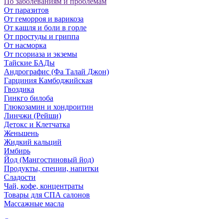
По заболеваниям и проблемам
От паразитов
Oт геморроя и варикоза
От кашля и боли в горле
От простуды и гриппа
От насморка
Oт псориаза и экземы
Тайские БАДы
Андрографис (Фа Талай Джон)
Гарциния Камбоджийская
Гвоздика
Гинкго билоба
Глюкозамин и хондроитин
Линчжи (Рейши)
Детокс и Клетчатка
Женьшень
Жидкий кальций
Имбирь
Йод (Мангостиновый йод)
Продукты, специи, напитки
Сладости
Чай, кофе, концентраты
Товары для СПА салонов
Массажные масла