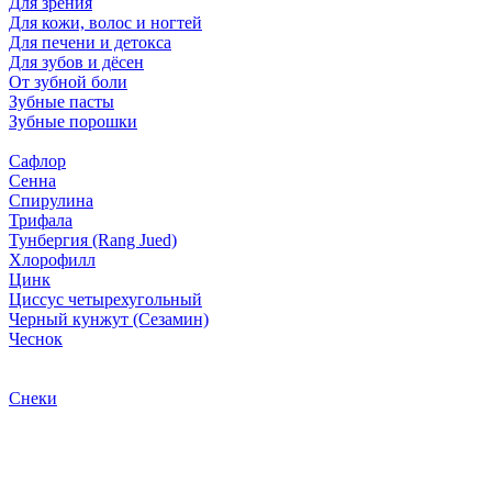
Для зрения
Для кожи, волос и ногтей
Для печени и детокса
Для зубов и дёсен
От зубной боли
Зубные пасты
Зубные порошки
Сафлор
Сенна
Спирулина
Трифала
Тунбергия (Rang Jued)
Хлорофилл
Цинк
Циссус четырехугольный
Черный кунжут (Сезамин)
Чеснок
Снеки