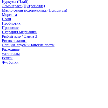
Куркума (Плай)
Лемонграсс (Цитронелла)
Масло семян подорожника (Псиллиум)
Моринга
Нони
Пробиотик
Прополис
Пуэрария Мирифика
Рыбий жир / Омега-3
Рисовая лапша
Специи, соусы и тайские пасты
Расходные
материалы
Ремни
Футболки