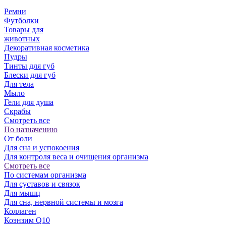
Ремни
Футболки
Товары для
животных
Декоративная косметика
Пудры
Тинты для губ
Блески для губ
Для тела
Мыло
Гели для душа
Скрабы
Смотреть все
По назначению
От боли
Для сна и успокоения
Для контроля веса и очищения организма
Смотреть все
По системам организма
Для суставов и связок
Для мышц
Для сна, нервной системы и мозга
Коллаген
Коэнзим Q10