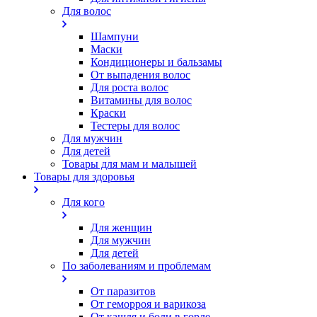
Для волос
Шампуни
Маски
Кондиционеры и бальзамы
От выпадения волос
Для роста волос
Витамины для волос
Краски
Тестеры для волос
Для мужчин
Для детей
Товары для мам и малышей
Товары для здоровья
Для кого
Для женщин
Для мужчин
Для детей
По заболеваниям и проблемам
От паразитов
Oт геморроя и варикоза
От кашля и боли в горле