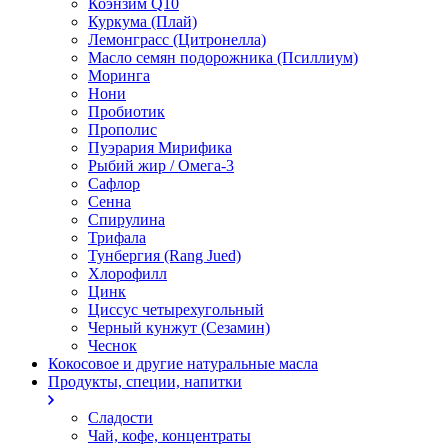
Коэнзим Q10
Куркума (Плай)
Лемонграсс (Цитронелла)
Масло семян подорожника (Псиллиум)
Моринга
Нони
Пробиотик
Прополис
Пуэрария Мирифика
Рыбий жир / Омега-3
Сафлор
Сенна
Спирулина
Трифала
Тунбергия (Rang Jued)
Хлорофилл
Цинк
Циссус четырехугольный
Черный кунжут (Сезамин)
Чеснок
Кокосовое и другие натуральные масла
Продукты, специи, напитки
Сладости
Чай, кофе, концентраты