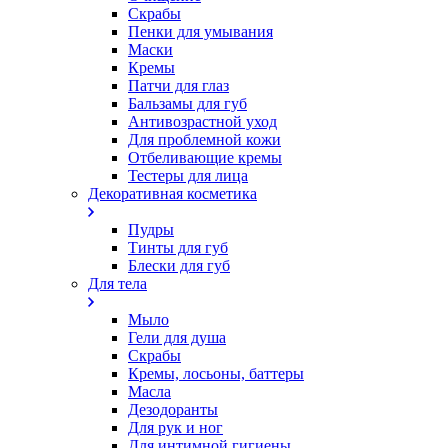
Скрабы
Пенки для умывания
Маски
Кремы
Патчи для глаз
Бальзамы для губ
Антивозрастной уход
Для проблемной кожи
Oтбеливающие кремы
Тестеры для лица
Декоративная косметика
Пудры
Тинты для губ
Блески для губ
Для тела
Мыло
Гели для душа
Скрабы
Кремы, лосьоны, баттеры
Масла
Дезодоранты
Для рук и ног
Для интимной гигиены