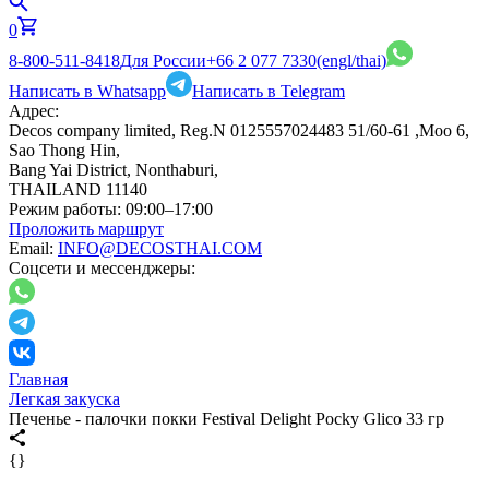
0
8-800-511-8418
Для России
+66 2 077 7330
(engl/thai)
Написать в Whatsapp
Написать в Telegram
Адрес:
Decos company limited, Reg.N 0125557024483 51/60-61 ,Moo 6,
Sao Thong Hin,
Bang Yai District, Nonthaburi,
THAILAND 11140
Режим работы:
09:00–17:00
Проложить маршрут
Email:
INFO@DECOSTHAI.COM
Соцсети и мессенджеры:
Главная
Легкая закуска
Печенье - палочки покки Festival Delight Pocky Glico 33 гр
{}