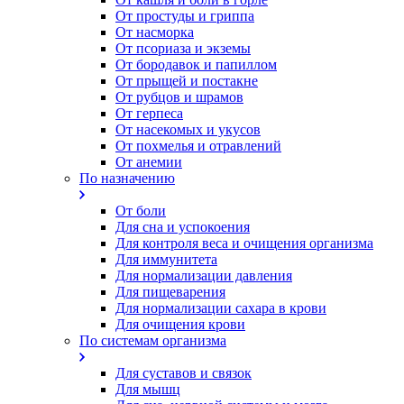
От простуды и гриппа
От насморка
Oт псориаза и экземы
От бородавок и папиллом
От прыщей и постакне
От рубцов и шрамов
От герпеса
От насекомых и укусов
От похмелья и отравлений
От анемии
По назначению
От боли
Для сна и успокоения
Для контроля веса и очищения организма
Для иммунитета
Для нормализации давления
Для пищеварения
Для нормализации сахара в крови
Для очищения крови
По системам организма
Для суставов и связок
Для мышц