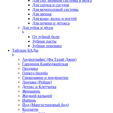
Для сна, нервной системы и мозга
Для сердца и сосудов
Для мочеполовой системы
Для зрения
Для кожи, волос и ногтей
Для печени и детокса
Для зубов и дёсен
От зубной боли
Зубные пасты
Зубные порошки
Тайские БАДы
Андрографис (Фа Талай Джон)
Гарциния Камбоджийская
Гвоздика
Гинкго билоба
Глюкозамин и хондроитин
Линчжи (Рейши)
Детокс и Клетчатка
Женьшень
Жидкий кальций
Имбирь
Йод (Мангостиновый йод)
Коллаген