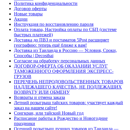
Политика конфиденциальности
Договор оферты
Новые товары
Акции
Инструкция по восстановлению пароля
Оплата товара, Настройка оплаты по СБП (системе
быстрых платежей)
Доставка до ПВЗ и постаматов 5Post расширяет
географию: теперь ещё ближе к вам!
Доставка из Таиланда в Россию — Условия, Сроки,
Способы | Decosthai
Согласие на обработку персональных данных
ДОГОВОР-ОФЕРТА ОБ ОКАЗАНИИ УСЛУГ
ТАМОЖЕННОГО ОФОРМЛЕНИЯ ЭКСПРЕСС-
ГРУЗОВ
ПЕРЕЧЕНЬ НЕПРОДОВОЛЬСТВЕННЫХ ТОВАРОВ
НАДЛЕЖАЩЕГО КАЧЕСТВА, НЕ ПОДЛЕЖАЩИХ
ВОЗВРАТУ ИЛИ ОБМЕНУ
Возвраты и отмена заказа
Летний розыгрыш тайских товаров: участвует каждый
заказ на нашем сайте!
Сонгкран, или тайский Новый год
Расписание работы в Рождество и Новогодние
праздники
Осенний розыгрыш лучших товаров из Таиланда —