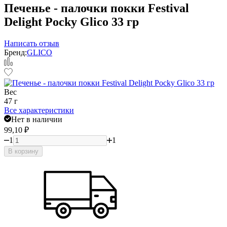
Печенье - палочки покки Festival
Delight Pocky Glico 33 гр
Написать отзыв
Бренд:
GLICO
Вес
47 г
Все характеристики
Нет в наличии
99,10
₽
1
1
В корзину