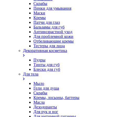
Скрабы
Пенки для умывания
Маски
Кремы
Патчи для глаз
Бальзамы для губ
Антивозрастной уход
Для проблемной кожи
Oтбеливающие кремы
Тестеры для лица
Декоративная косметика
Пудры
Тинты для губ
Блески для губ
Для тела
Мыло
Гели для душа
Скрабы
Кремы, лосьоны, баттеры
Масла
Дезодоранты
Для рук и ног
Для интимной гигиены