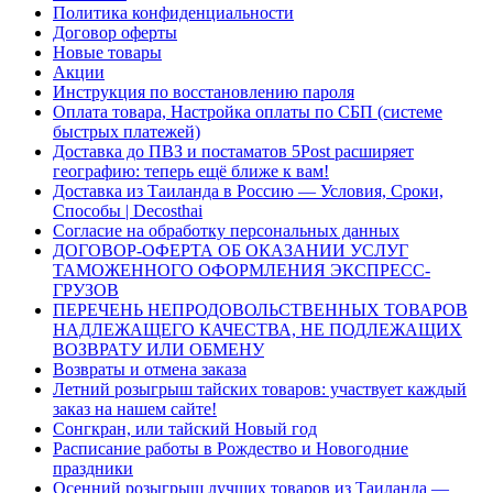
Политика конфиденциальности
Договор оферты
Новые товары
Акции
Инструкция по восстановлению пароля
Оплата товара, Настройка оплаты по СБП (системе
быстрых платежей)
Доставка до ПВЗ и постаматов 5Post расширяет
географию: теперь ещё ближе к вам!
Доставка из Таиланда в Россию — Условия, Сроки,
Способы | Decosthai
Согласие на обработку персональных данных
ДОГОВОР-ОФЕРТА ОБ ОКАЗАНИИ УСЛУГ
ТАМОЖЕННОГО ОФОРМЛЕНИЯ ЭКСПРЕСС-
ГРУЗОВ
ПЕРЕЧЕНЬ НЕПРОДОВОЛЬСТВЕННЫХ ТОВАРОВ
НАДЛЕЖАЩЕГО КАЧЕСТВА, НЕ ПОДЛЕЖАЩИХ
ВОЗВРАТУ ИЛИ ОБМЕНУ
Возвраты и отмена заказа
Летний розыгрыш тайских товаров: участвует каждый
заказ на нашем сайте!
Сонгкран, или тайский Новый год
Расписание работы в Рождество и Новогодние
праздники
Осенний розыгрыш лучших товаров из Таиланда —