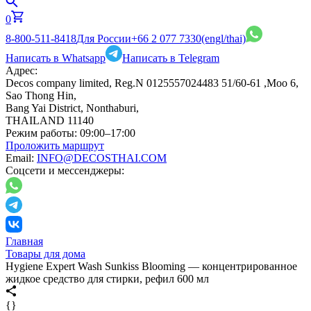
0
8-800-511-8418
Для России
+66 2 077 7330
(engl/thai)
Написать в Whatsapp
Написать в Telegram
Адрес:
Decos company limited, Reg.N 0125557024483 51/60-61 ,Moo 6,
Sao Thong Hin,
Bang Yai District, Nonthaburi,
THAILAND 11140
Режим работы:
09:00–17:00
Проложить маршрут
Email:
INFO@DECOSTHAI.COM
Соцсети и мессенджеры:
Главная
Товары для дома
Hygiene Expert Wash Sunkiss Blooming — концентрированное
жидкое средство для стирки, рефил 600 мл
{}