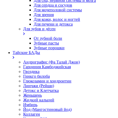
Для сна, нервной системы и мозга
Для сердца и сосудов
Для мочеполовой системы
Для зрения
Для кожи, волос и ногтей
Для печени и детокса
Для зубов и дёсен
От зубной боли
Зубные пасты
Зубные порошки
Тайские БАДы
Андрографис (Фа Талай Джон)
Гарциния Камбоджийская
Гвоздика
Гинкго билоба
Глюкозамин и хондроитин
Линчжи (Рейши)
Детокс и Клетчатка
Женьшень
Жидкий кальций
Имбирь
Йод (Мангостиновый йод)
Коллаген