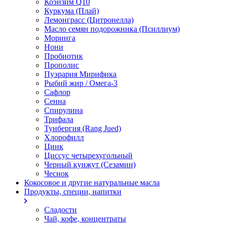
Коэнзим Q10
Куркума (Плай)
Лемонграсс (Цитронелла)
Масло семян подорожника (Псиллиум)
Моринга
Нони
Пробиотик
Прополис
Пуэрария Мирифика
Рыбий жир / Омега-3
Сафлор
Сенна
Спирулина
Трифала
Тунбергия (Rang Jued)
Хлорофилл
Цинк
Циссус четырехугольный
Черный кунжут (Сезамин)
Чеснок
Кокосовое и другие натуральные масла
Продукты, специи, напитки
Сладости
Чай, кофе, концентраты