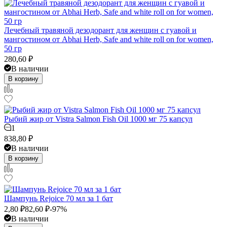
Лечебный травяной дезодорант для женщин с гуавой и
мангостином от Abhai Herb, Safe and white roll on for women,
50 гр
280,60
₽
В наличии
В корзину
Рыбий жир от Vistra Salmon Fish Oil 1000 мг 75 капсул
1
838,80
₽
В наличии
В корзину
Шампунь Rejoice 70 мл за 1 бат
2,80
₽
82,60
₽
-97%
В наличии