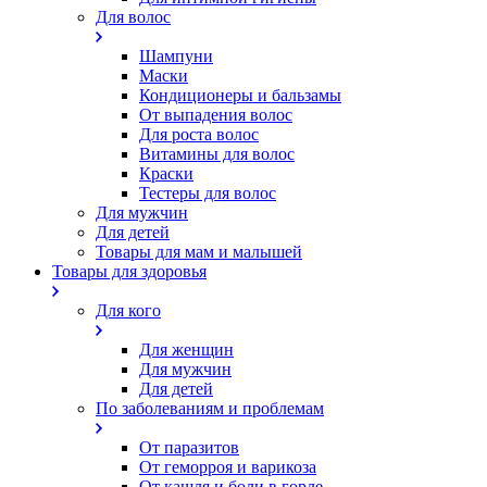
Для волос
Шампуни
Маски
Кондиционеры и бальзамы
От выпадения волос
Для роста волос
Витамины для волос
Краски
Тестеры для волос
Для мужчин
Для детей
Товары для мам и малышей
Товары для здоровья
Для кого
Для женщин
Для мужчин
Для детей
По заболеваниям и проблемам
От паразитов
Oт геморроя и варикоза
От кашля и боли в горле