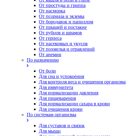
От простуды и гриппа
От насморка
Oт псориаза и экземы
От бородавок и папиллом
От прыщей и постакне
От рубцов и шрамов
От герпеса
От насекомых и укусов
От похмелья и отравлений
От анемии
По назначению
От боли
Для сна и успокоения
Для контроля веса и очищения организма
Для иммунитета
Для нормализации давления
Для пищеварения
Для нормализации сахара в крови
Для очищения крови
По системам организма
Для суставов и связок
Для мышц