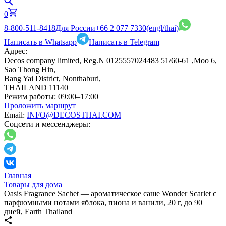
0
8-800-511-8418
Для России
+66 2 077 7330
(engl/thai)
Написать в Whatsapp
Написать в Telegram
Адрес:
Decos company limited, Reg.N 0125557024483 51/60-61 ,Moo 6,
Sao Thong Hin,
Bang Yai District, Nonthaburi,
THAILAND 11140
Режим работы:
09:00–17:00
Проложить маршрут
Email:
INFO@DECOSTHAI.COM
Соцсети и мессенджеры:
Главная
Товары для дома
Oasis Fragrance Sachet — ароматическое саше Wonder Scarlet с
парфюмными нотами яблока, пиона и ванили, 20 г, до 90
дней, Earth Thailand