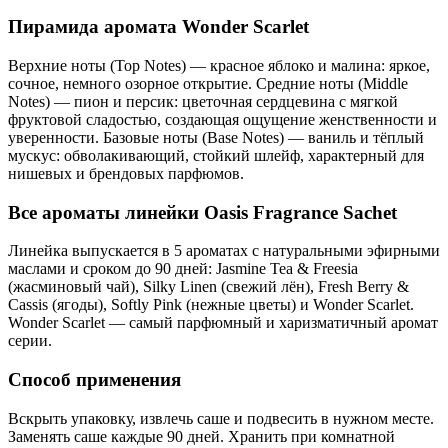
Пирамида аромата Wonder Scarlet
Верхние ноты (Top Notes) — красное яблоко и малина: яркое,
сочное, немного озорное открытие. Средние ноты (Middle
Notes) — пион и персик: цветочная сердцевина с мягкой
фруктовой сладостью, создающая ощущение женственности и
уверенности. Базовые ноты (Base Notes) — ваниль и тёплый
мускус: обволакивающий, стойкий шлейф, характерный для
нишевых и брендовых парфюмов.
Все ароматы линейки Oasis Fragrance Sachet
Линейка выпускается в 5 ароматах с натуральными эфирными
маслами и сроком до 90 дней: Jasmine Tea & Freesia
(жасминовый чай), Silky Linen (свежий лён), Fresh Berry &
Cassis (ягоды), Softly Pink (нежные цветы) и Wonder Scarlet.
Wonder Scarlet — самый парфюмный и харизматичный аромат
серии.
Способ применения
Вскрыть упаковку, извлечь саше и подвесить в нужном месте.
Заменять саше каждые 90 дней. Хранить при комнатной