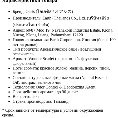
Характеристики товара
Бренд: Oasis (โอเอซิส / オアシス)
Производитель: Earth (Thailand) Co., Ltd. (บริษัท เอิร์ธ
(ประเทศไทย) จำกัด)
Адрес: 60/87 Moo 19, Navanakorn Industrial Estate, Klong
Nueng, Klong Luang, Pathumthani 12120
Головная компания: Earth Corporation, Япония (более 100
лет на рынке)
Тип продукта: Ароматическое саше / воздушный
освежитель
Аромат: Wonder Scarlet (парфюмный, фруктово-
флоральный)
Ноты аромата: красное яблоко, малина, персик, пион,
ваниль
Состав: натуральные эфирные масла (Natural Essential
Oil), экстракт зелёного чая
Технология: Odor Control & Deodorizing Agent
Срок действия аромата: до 90 дней*
Вес нетто: 20 г
Страна производства: Таиланд
* Срок зависит от температуры и условий окружающей
среды.