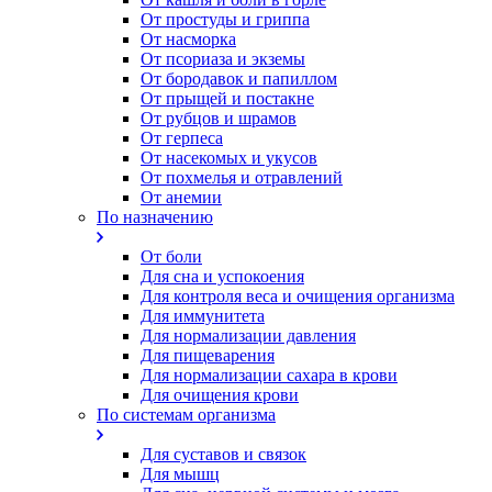
От простуды и гриппа
От насморка
Oт псориаза и экземы
От бородавок и папиллом
От прыщей и постакне
От рубцов и шрамов
От герпеса
От насекомых и укусов
От похмелья и отравлений
От анемии
По назначению
От боли
Для сна и успокоения
Для контроля веса и очищения организма
Для иммунитета
Для нормализации давления
Для пищеварения
Для нормализации сахара в крови
Для очищения крови
По системам организма
Для суставов и связок
Для мышц