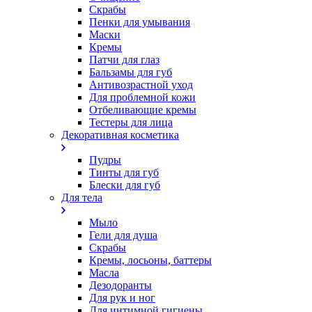
Скрабы
Пенки для умывания
Маски
Кремы
Патчи для глаз
Бальзамы для губ
Антивозрастной уход
Для проблемной кожи
Oтбеливающие кремы
Тестеры для лица
Декоративная косметика
Пудры
Тинты для губ
Блески для губ
Для тела
Мыло
Гели для душа
Скрабы
Кремы, лосьоны, баттеры
Масла
Дезодоранты
Для рук и ног
Для интимной гигиены