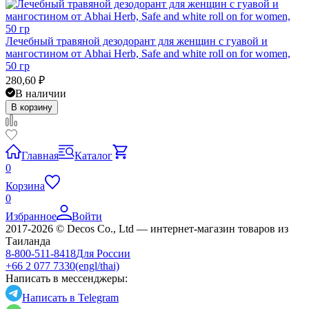
Лечебный травяной дезодорант для женщин с гуавой и
мангостином от Abhai Herb, Safe and white roll on for women,
50 гр
280,60
₽
В наличии
В корзину
Главная
Каталог
0
Корзина
0
Избранное
Войти
2017-2026 © Decos Co., Ltd — интернет-магазин товаров из
Таиланда
8-800-511-8418
Для России
+66 2 077 7330
(engl/thai)
Написать в мессенджеры:
Написать в Telegram