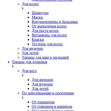
Для волос
Шампуни
Маски
Кондиционеры и бальзамы
От выпадения волос
Для роста волос
Витамины для волос
Краски
Тестеры для волос
Для мужчин
Для детей
Товары для мам и малышей
Товары для здоровья
Для кого
Для женщин
Для мужчин
Для детей
По заболеваниям и проблемам
От паразитов
Oт геморроя и варикоза
От кашля и боли в горле