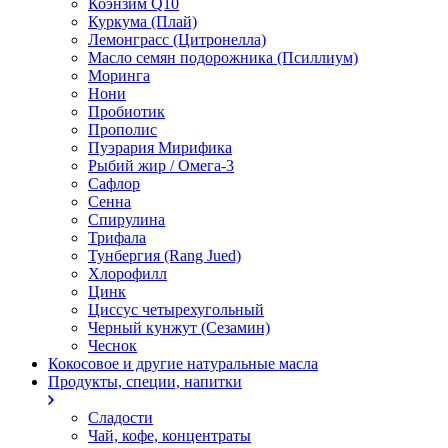
Коэнзим Q10
Куркума (Плай)
Лемонграсс (Цитронелла)
Масло семян подорожника (Псиллиум)
Моринга
Нони
Пробиотик
Прополис
Пуэрария Мирифика
Рыбий жир / Омега-3
Сафлор
Сенна
Спирулина
Трифала
Тунбергия (Rang Jued)
Хлорофилл
Цинк
Циссус четырехугольный
Черный кунжут (Сезамин)
Чеснок
Кокосовое и другие натуральные масла
Продукты, специи, напитки
Сладости
Чай, кофе, концентраты