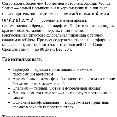
Corporation с более чем 100-летней историей. Аромат Wonder
Scarlet — самый насыщенный и харизматичный в линейке:
производитель описывает его как «หอมเย้ายวนแบบน้ำหอม
เคาน์เตอร์แบรนด์» — соблазнительный аромат,
напоминающий брендовый парфюм. На фото упаковки видны
красное яблоко, малина, персик, пион и ваниль —
многослойная фруктово-флоральная пирамида с тёплым
сладким шлейфом. Продукт содержит натуральные эфирные
масла и экстракт зелёного чая с технологией Odor Control.
Срок действия — до 90 дней. Вес: 20 г.
Где использовать
Гардероб — одежда пропитывается нежным
парфюмным ароматом
Автомобиль — атмосфера брендового парфюма в салоне
без химических освежителей
Спальня — тёплый, уютный флоральный аромат
Ванная комната и туалет — нейтрализует посторонние
запахи
Офисный шкаф, кладовая — поддерживает приятный
аромат в закрытых пространствах