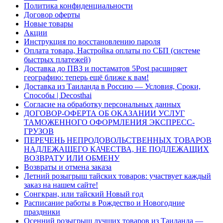
Политика конфиденциальности
Договор оферты
Новые товары
Акции
Инструкция по восстановлению пароля
Оплата товара, Настройка оплаты по СБП (системе
быстрых платежей)
Доставка до ПВЗ и постаматов 5Post расширяет
географию: теперь ещё ближе к вам!
Доставка из Таиланда в Россию — Условия, Сроки,
Способы | Decosthai
Согласие на обработку персональных данных
ДОГОВОР-ОФЕРТА ОБ ОКАЗАНИИ УСЛУГ
ТАМОЖЕННОГО ОФОРМЛЕНИЯ ЭКСПРЕСС-
ГРУЗОВ
ПЕРЕЧЕНЬ НЕПРОДОВОЛЬСТВЕННЫХ ТОВАРОВ
НАДЛЕЖАЩЕГО КАЧЕСТВА, НЕ ПОДЛЕЖАЩИХ
ВОЗВРАТУ ИЛИ ОБМЕНУ
Возвраты и отмена заказа
Летний розыгрыш тайских товаров: участвует каждый
заказ на нашем сайте!
Сонгкран, или тайский Новый год
Расписание работы в Рождество и Новогодние
праздники
Осенний розыгрыш лучших товаров из Таиланда —