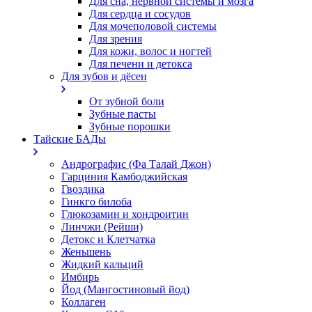
Для сна, нервной системы и мозга
Для сердца и сосудов
Для мочеполовой системы
Для зрения
Для кожи, волос и ногтей
Для печени и детокса
Для зубов и дёсен
От зубной боли
Зубные пасты
Зубные порошки
Тайские БАДы
Андрографис (Фа Талай Джон)
Гарциния Камбоджийская
Гвоздика
Гинкго билоба
Глюкозамин и хондроитин
Линчжи (Рейши)
Детокс и Клетчатка
Женьшень
Жидкий кальций
Имбирь
Йод (Мангостиновый йод)
Коллаген