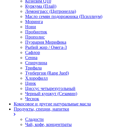
Коэнзим Q10
Куркума (Плай)
Лемонграсс (Цитронелла)
Масло семян подорожника (Псиллиум)
Моринга
Нони
Пробиотик
Прополис
Пуэрария Мирифика
Рыбий жир / Омега-3
Сафлор
Сенна
Спирулина
Трифала
Тунбергия (Rang Jued)
Хлорофилл
Цинк
Циссус четырехугольный
Черный кунжут (Сезамин)
Чеснок
Кокосовое и другие натуральные масла
Продукты, специи, напитки
Сладости
Чай, кофе, концентраты