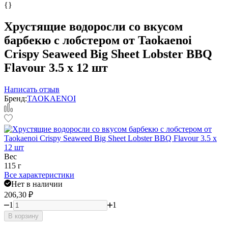
{}
Хрустящие водоросли со вкусом
барбекю с лобстером от Taokaenoi
Crispy Seaweed Big Sheet Lobster BBQ
Flavour 3.5 x 12 шт
Написать отзыв
Бренд:
TAOKAENOI
Вес
115 г
Все характеристики
Нет в наличии
206,30
₽
1
1
В корзину