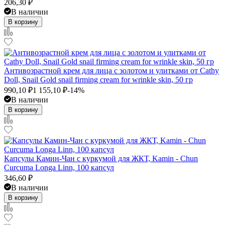
206,30
₽
В наличии
В корзину
Антивозрастной крем для лица с золотом и улитками от Cathy
Doll, Snail Gold snail firming cream for wrinkle skin, 50 гр
990,10
₽
1 155,10
₽
-14%
В наличии
В корзину
Капсулы Камин-Чан с куркумой для ЖКТ, Kamin - Chun
Curcuma Longa Linn, 100 капсул
346,60
₽
В наличии
В корзину