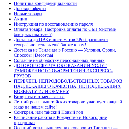
Политика конфиденциальности
Договор оферты
Новые товары
Акции
Инструкция по восстановлению пароля
Оплата товара, Настройка оплаты по СБП (системе
быстрых платежей)
Доставка до ПВЗ и постаматов 5Post расширяет
географию: теперь ещё ближе к вам!
Доставка из Таиланда в Россию — Условия, Сроки,
Способы | Decosthai
Согласие на обработку персональных данных
ДОГОВОР-ОФЕРТА ОБ ОКАЗАНИИ УСЛУГ
ТАМОЖЕННОГО ОФОРМЛЕНИЯ ЭКСПРЕСС-
ГРУЗОВ
ПЕРЕЧЕНЬ НЕПРОДОВОЛЬСТВЕННЫХ ТОВАРОВ
НАДЛЕЖАЩЕГО КАЧЕСТВА, НЕ ПОДЛЕЖАЩИХ
ВОЗВРАТУ ИЛИ ОБМЕНУ
Возвраты и отмена заказа
Летний розыгрыш тайских товаров: участвует каждый
заказ на нашем сайте!
Сонгкран, или тайский Новый год
Расписание работы в Рождество и Новогодние
праздники
Осенний розыгрыш лучших товаров из Таиланда —