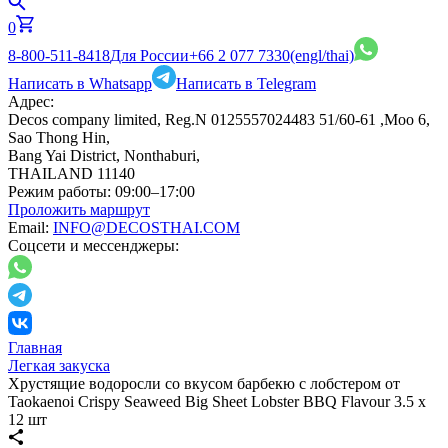
0
8-800-511-8418
Для России
+66 2 077 7330
(engl/thai)
Написать в Whatsapp
Написать в Telegram
Адрес:
Decos company limited, Reg.N 0125557024483 51/60-61 ,Moo 6,
Sao Thong Hin,
Bang Yai District, Nonthaburi,
THAILAND 11140
Режим работы:
09:00–17:00
Проложить маршрут
Email:
INFO@DECOSTHAI.COM
Соцсети и мессенджеры:
Главная
Легкая закуска
Хрустящие водоросли со вкусом барбекю с лобстером от
Taokaenoi Crispy Seaweed Big Sheet Lobster BBQ Flavour 3.5 x
12 шт