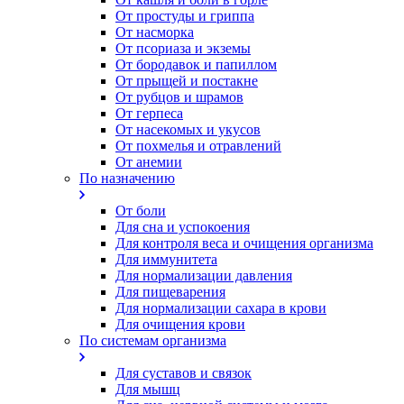
От простуды и гриппа
От насморка
Oт псориаза и экземы
От бородавок и папиллом
От прыщей и постакне
От рубцов и шрамов
От герпеса
От насекомых и укусов
От похмелья и отравлений
От анемии
По назначению
От боли
Для сна и успокоения
Для контроля веса и очищения организма
Для иммунитета
Для нормализации давления
Для пищеварения
Для нормализации сахара в крови
Для очищения крови
По системам организма
Для суставов и связок
Для мышц