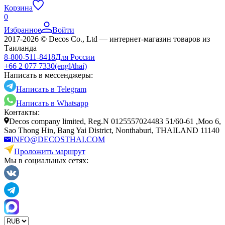
Корзина
0
Избранное
Войти
2017-2026 © Decos Co., Ltd — интернет-магазин товаров из
Таиланда
8-800-511-8418
Для России
+66 2 077 7330
(engl/thai)
Написать в мессенджеры:
Написать в Telegram
Написать в Whatsapp
Контакты:
Decos company limited, Reg.N 0125557024483 51/60-61 ,Moo 6,
Sao Thong Hin, Bang Yai District, Nonthaburi, THAILAND 11140
INFO@DECOSTHAI.COM
Проложить маршрут
Мы в социальных сетях: