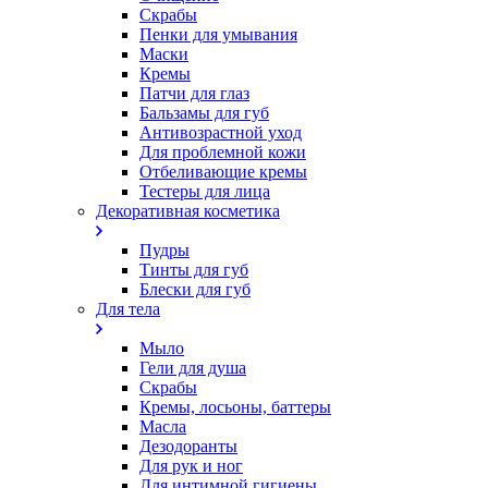
Скрабы
Пенки для умывания
Маски
Кремы
Патчи для глаз
Бальзамы для губ
Антивозрастной уход
Для проблемной кожи
Oтбеливающие кремы
Тестеры для лица
Декоративная косметика
Пудры
Тинты для губ
Блески для губ
Для тела
Мыло
Гели для душа
Скрабы
Кремы, лосьоны, баттеры
Масла
Дезодоранты
Для рук и ног
Для интимной гигиены