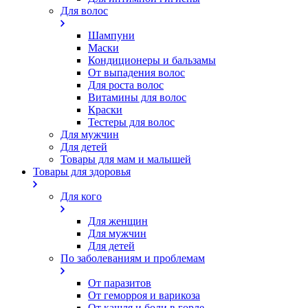
Для волос
Шампуни
Маски
Кондиционеры и бальзамы
От выпадения волос
Для роста волос
Витамины для волос
Краски
Тестеры для волос
Для мужчин
Для детей
Товары для мам и малышей
Товары для здоровья
Для кого
Для женщин
Для мужчин
Для детей
По заболеваниям и проблемам
От паразитов
Oт геморроя и варикоза
От кашля и боли в горле