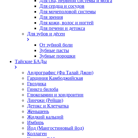
Для сна, нервной системы и мозга
Для сердца и сосудов
Для мочеполовой системы
Для зрения
Для кожи, волос и ногтей
Для печени и детокса
Для зубов и дёсен
От зубной боли
Зубные пасты
Зубные порошки
Тайские БАДы
Андрографис (Фа Талай Джон)
Гарциния Камбоджийская
Гвоздика
Гинкго билоба
Глюкозамин и хондроитин
Линчжи (Рейши)
Детокс и Клетчатка
Женьшень
Жидкий кальций
Имбирь
Йод (Мангостиновый йод)
Коллаген