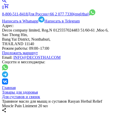
0
8-800-511-8418
Для России
+66 2 077 7330
(engl/thai)
Написать в Whatsapp
Написать в Telegram
Адрес:
Decos company limited, Reg.N 0125557024483 51/60-61 ,Moo 6,
Sao Thong Hin,
Bang Yai District, Nonthaburi,
THAILAND 11140
Режим работы:
09:00–17:00
Проложить маршрут
Email:
INFO@DECOSTHAI.COM
Соцсети и мессенджеры:
Главная
Товары для здоровья
Для суставов и связок
Травяное масло для мышц и суставов Rasyan Herbal Relief
Muscle Pain Liniment 20 мл