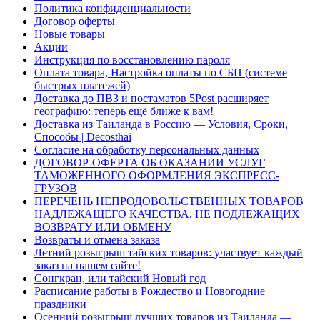
Политика конфиденциальности
Договор оферты
Новые товары
Акции
Инструкция по восстановлению пароля
Оплата товара, Настройка оплаты по СБП (системе
быстрых платежей)
Доставка до ПВЗ и постаматов 5Post расширяет
географию: теперь ещё ближе к вам!
Доставка из Таиланда в Россию — Условия, Сроки,
Способы | Decosthai
Согласие на обработку персональных данных
ДОГОВОР-ОФЕРТА ОБ ОКАЗАНИИ УСЛУГ
ТАМОЖЕННОГО ОФОРМЛЕНИЯ ЭКСПРЕСС-
ГРУЗОВ
ПЕРЕЧЕНЬ НЕПРОДОВОЛЬСТВЕННЫХ ТОВАРОВ
НАДЛЕЖАЩЕГО КАЧЕСТВА, НЕ ПОДЛЕЖАЩИХ
ВОЗВРАТУ ИЛИ ОБМЕНУ
Возвраты и отмена заказа
Летний розыгрыш тайских товаров: участвует каждый
заказ на нашем сайте!
Сонгкран, или тайский Новый год
Расписание работы в Рождество и Новогодние
праздники
Осенний розыгрыш лучших товаров из Таиланда —