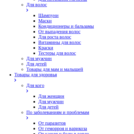
Для волос
Шампуни
Маски
Кондиционеры и бальзамы
От выпадения волос
Для роста волос
Витамины для волос
Краски
Тестеры для волос
Для мужчин
Для детей
Товары для мам и малышей
Товары для здоровья
Для кого
Для женщин
Для мужчин
Для детей
По заболеваниям и проблемам
От паразитов
Oт геморроя и варикоза
От кашля и боли в горле