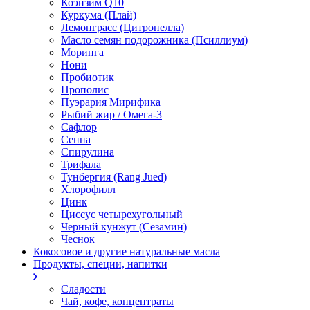
Коэнзим Q10
Куркума (Плай)
Лемонграсс (Цитронелла)
Масло семян подорожника (Псиллиум)
Моринга
Нони
Пробиотик
Прополис
Пуэрария Мирифика
Рыбий жир / Омега-3
Сафлор
Сенна
Спирулина
Трифала
Тунбергия (Rang Jued)
Хлорофилл
Цинк
Циссус четырехугольный
Черный кунжут (Сезамин)
Чеснок
Кокосовое и другие натуральные масла
Продукты, специи, напитки
Сладости
Чай, кофе, концентраты