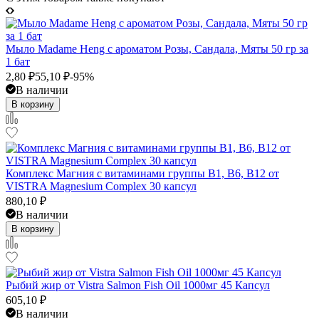
Мыло Madame Heng с ароматом Розы, Сандала, Мяты 50 гр за
1 бат
2,80
₽
55,10
₽
-95%
В наличии
В корзину
Комплекс Магния с витаминами группы B1, B6, B12 от
VISTRA Magnesium Complex 30 капсул
880,10
₽
В наличии
В корзину
Рыбий жир от Vistra Salmon Fish Oil 1000мг 45 Капсул
605,10
₽
В наличии