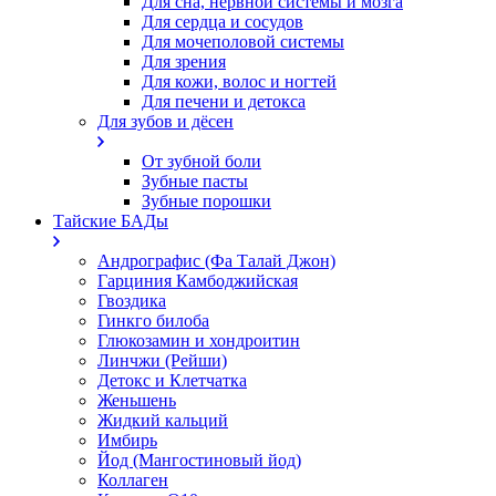
Для сна, нервной системы и мозга
Для сердца и сосудов
Для мочеполовой системы
Для зрения
Для кожи, волос и ногтей
Для печени и детокса
Для зубов и дёсен
От зубной боли
Зубные пасты
Зубные порошки
Тайские БАДы
Андрографис (Фа Талай Джон)
Гарциния Камбоджийская
Гвоздика
Гинкго билоба
Глюкозамин и хондроитин
Линчжи (Рейши)
Детокс и Клетчатка
Женьшень
Жидкий кальций
Имбирь
Йод (Мангостиновый йод)
Коллаген