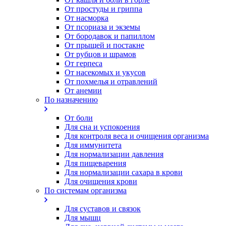
От простуды и гриппа
От насморка
Oт псориаза и экземы
От бородавок и папиллом
От прыщей и постакне
От рубцов и шрамов
От герпеса
От насекомых и укусов
От похмелья и отравлений
От анемии
По назначению
От боли
Для сна и успокоения
Для контроля веса и очищения организма
Для иммунитета
Для нормализации давления
Для пищеварения
Для нормализации сахара в крови
Для очищения крови
По системам организма
Для суставов и связок
Для мышц