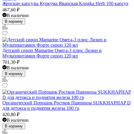
Женские капсулы Куркума Яванская Kongka Herb 100 капсул
467,60
₽
В наличии
В корзину
Детский сироп Mamarine Омега-3 плюс Лизин и
Мультивитамин Форте сироп 120 мл
701,30
₽
В наличии
В корзину
Органический Порошок Ростков Пшеницы SUKKHAPHAP D
для детокса и поднятия железа 100 гр
420,80
₽
В наличии
В корзину