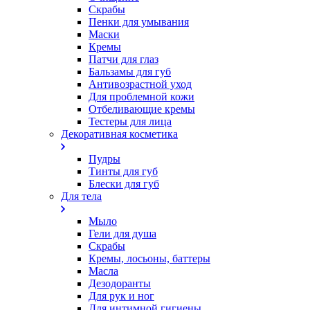
Скрабы
Пенки для умывания
Маски
Кремы
Патчи для глаз
Бальзамы для губ
Антивозрастной уход
Для проблемной кожи
Oтбеливающие кремы
Тестеры для лица
Декоративная косметика
Пудры
Тинты для губ
Блески для губ
Для тела
Мыло
Гели для душа
Скрабы
Кремы, лосьоны, баттеры
Масла
Дезодоранты
Для рук и ног
Для интимной гигиены