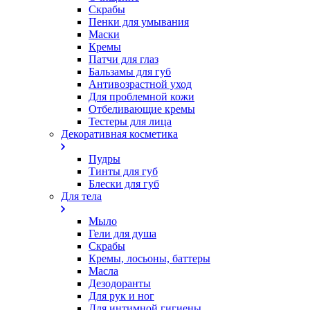
Скрабы
Пенки для умывания
Маски
Кремы
Патчи для глаз
Бальзамы для губ
Антивозрастной уход
Для проблемной кожи
Oтбеливающие кремы
Тестеры для лица
Декоративная косметика
Пудры
Тинты для губ
Блески для губ
Для тела
Мыло
Гели для душа
Скрабы
Кремы, лосьоны, баттеры
Масла
Дезодоранты
Для рук и ног
Для интимной гигиены