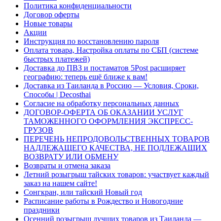
Политика конфиденциальности
Договор оферты
Новые товары
Акции
Инструкция по восстановлению пароля
Оплата товара, Настройка оплаты по СБП (системе
быстрых платежей)
Доставка до ПВЗ и постаматов 5Post расширяет
географию: теперь ещё ближе к вам!
Доставка из Таиланда в Россию — Условия, Сроки,
Способы | Decosthai
Согласие на обработку персональных данных
ДОГОВОР-ОФЕРТА ОБ ОКАЗАНИИ УСЛУГ
ТАМОЖЕННОГО ОФОРМЛЕНИЯ ЭКСПРЕСС-
ГРУЗОВ
ПЕРЕЧЕНЬ НЕПРОДОВОЛЬСТВЕННЫХ ТОВАРОВ
НАДЛЕЖАЩЕГО КАЧЕСТВА, НЕ ПОДЛЕЖАЩИХ
ВОЗВРАТУ ИЛИ ОБМЕНУ
Возвраты и отмена заказа
Летний розыгрыш тайских товаров: участвует каждый
заказ на нашем сайте!
Сонгкран, или тайский Новый год
Расписание работы в Рождество и Новогодние
праздники
Осенний розыгрыш лучших товаров из Таиланда —