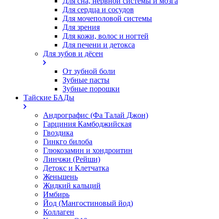
Для сна, нервной системы и мозга
Для сердца и сосудов
Для мочеполовой системы
Для зрения
Для кожи, волос и ногтей
Для печени и детокса
Для зубов и дёсен
От зубной боли
Зубные пасты
Зубные порошки
Тайские БАДы
Андрографис (Фа Талай Джон)
Гарциния Камбоджийская
Гвоздика
Гинкго билоба
Глюкозамин и хондроитин
Линчжи (Рейши)
Детокс и Клетчатка
Женьшень
Жидкий кальций
Имбирь
Йод (Мангостиновый йод)
Коллаген