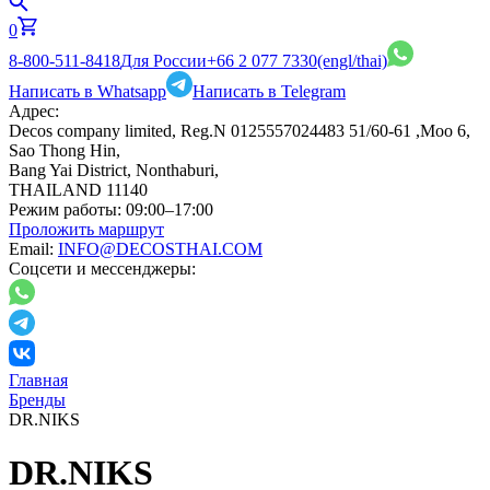
0
8-800-511-8418
Для России
+66 2 077 7330
(engl/thai)
Написать в Whatsapp
Написать в Telegram
Адрес:
Decos company limited, Reg.N 0125557024483 51/60-61 ,Moo 6,
Sao Thong Hin,
Bang Yai District, Nonthaburi,
THAILAND 11140
Режим работы:
09:00–17:00
Проложить маршрут
Email:
INFO@DECOSTHAI.COM
Соцсети и мессенджеры:
Главная
Бренды
DR.NIKS
DR.NIKS