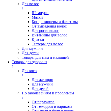
Для волос
Шампуни
Маски
Кондиционеры и бальзамы
От выпадения волос
Для роста волос
Витамины для волос
Краски
Тестеры для волос
Для мужчин
Для детей
Товары для мам и малышей
Товары для здоровья
Для кого
Для женщин
Для мужчин
Для детей
По заболеваниям и проблемам
От паразитов
Oт геморроя и варикоза
От кашля и боли в горле