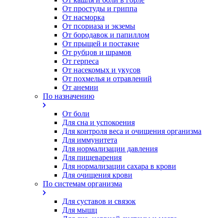
От простуды и гриппа
От насморка
Oт псориаза и экземы
От бородавок и папиллом
От прыщей и постакне
От рубцов и шрамов
От герпеса
От насекомых и укусов
От похмелья и отравлений
От анемии
По назначению
От боли
Для сна и успокоения
Для контроля веса и очищения организма
Для иммунитета
Для нормализации давления
Для пищеварения
Для нормализации сахара в крови
Для очищения крови
По системам организма
Для суставов и связок
Для мышц