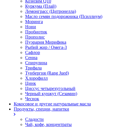
Коэнзим Q10
Куркума (Плай)
Лемонграсс (Цитронелла)
Масло семян подорожника (Псиллиум)
Моринга
Нони
Пробиотик
Прополис
Пуэрария Мирифика
Рыбий жир / Омега-3
Сафлор
Сенна
Спирулина
Трифала
Тунбергия (Rang Jued)
Хлорофилл
Цинк
Циссус четырехугольный
Черный кунжут (Сезамин)
Чеснок
Кокосовое и другие натуральные масла
Продукты, специи, напитки
Сладости
Чай, кофе, концентраты